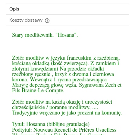
Opis
Koszty dostawy
Cena nie zawiera ewentualnych kosztów płatności
Stary modlitewnik. "Hosana".
Zbiór modlitw w języku francuskim
z rzeźbioną,
kościaną okładką (kość zwierzęca). Z
zamkiem i
złotymi krawędziami Na przodzie okładki
rzeźbiony ręcznie , krzyż z dwoma i cierniowa
korona. Wewnątrz 1 rycina przedstawiająca
Maryję depczącą głowę węża. Sygnowana Zech et
Fils Braine-Le-Compte.
Zbiór modlitw na każdą okazję i uroczystości
chrześcijańskie / poranne modlitwy, ....
Tradycyjnie wręczano je jako prezent na komunię.
Tytuł: Hosanna (biblijne gratulacje)

Podtytuł: Nouveau Recueil de Prières Usuelless
