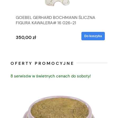
GOEBEL GERHARD BOCHMANN ŚLICZNA
GO
FIGURA KAWALERA# 16 026-21
FI
yka
Do koszyka
350,00 zł
35
OFERTY PROMOCYJNE
8 serwisów w świetnych cenach do soboty!