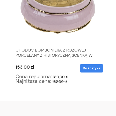
CHODOV BOMBONIERA Z RÓŻOWEJ
ŚL
PORCELANY Z HISTORYCZNĄ SCENKĄ W
AŻ
ZŁOCIE
153,00 zł
51
yka
Do koszyka
Cena regularna:
Ce
180,00 zł
Najniższa cena:
Na
162,00 zł