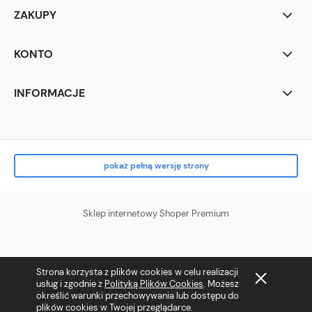
ZAKUPY
KONTO
INFORMACJE
pokaż pełną wersję strony
Sklep internetowy Shoper Premium
Strona korzysta z plików cookies w celu realizacji
usług i zgodnie z
Polityką Plików Cookies
. Możesz
określić warunki przechowywania lub dostępu do
plików cookies w Twojej przeglądarce.