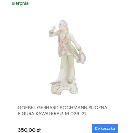
sierpnia.
GOEBEL GERHARD BOCHMANN ŚLICZNA
GO
FIGURA KAWALERA# 16 026-21
FI
yka
Do koszyka
350,00 zł
35