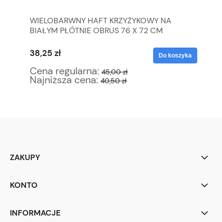
WIELOBARWNY HAFT KRZYŻYKOWY NA
KP
BIAŁYM PŁÓTNIE OBRUS 76 X 72 CM
SP
38,25 zł
29
yka
Do koszyka
Cena regularna:
Ce
45,00 zł
Najniższa cena:
Na
40,50 zł
ZAKUPY
KONTO
INFORMACJE