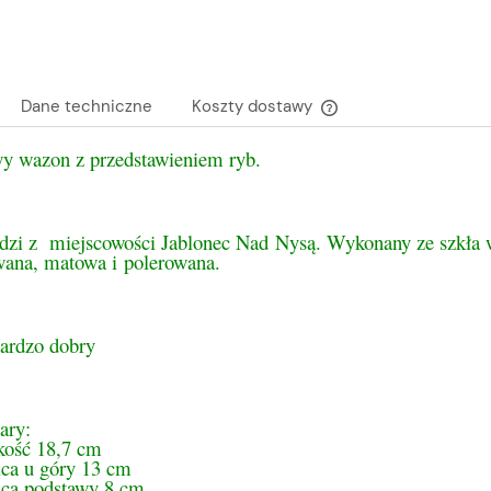
Dane techniczne
Koszty dostawy
y wazon z przedstawieniem ryb.
Cena nie zawiera ewen
płatności
dzi z miejscowości Jablonec Nad Nysą. Wykonany ze szkła 
owana, matowa i polerowana.
bardzo dobry
ary:
ość 18,7 cm
ica u góry 13 cm
ica podstawy 8 cm