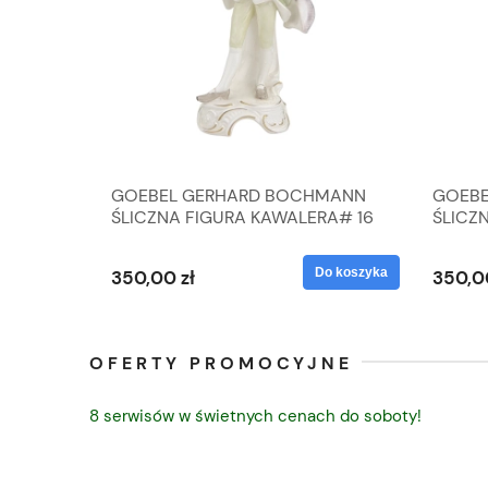
A
GOEBEL GERHARD BOCHMANN
GOEBE
IK ZE
ŚLICZNA FIGURA KAWALERA# 16
ŚLICZ
D
026-21
ROKU#
Do koszyka
Do koszyka
350,00 zł
350,0
OFERTY PROMOCYJNE
8 serwisów w świetnych cenach do soboty!