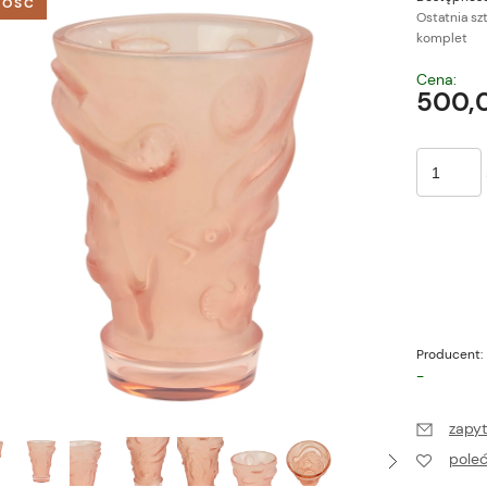
OŚĆ
Ostatnia sz
komplet
Cena nie zawiera ewe
Cena:
płatności
500,0
Producent:
-
zapyt
pole