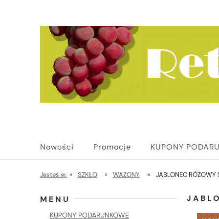
Nowości
Promocje
KUPONY PODAR
Jesteś w:
»
SZKŁO
»
WAZONY
»
JABLONEC RÓŻOWY 
JABL
MENU
KUPONY PODARUNKOWE