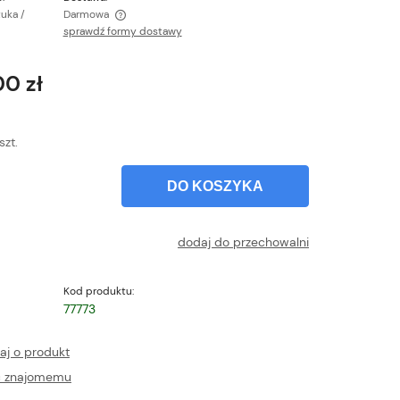
tuka /
Darmowa
sprawdź formy dostawy
ntualnych kosztów
0 zł
szt.
DO KOSZYKA
dodaj do przechowalni
Kod produktu:
77773
aj o produkt
ć znajomemu