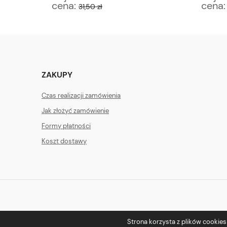
cena:
cena
31,50 zł
ZAKUPY
Czas realizacji zamówienia
Jak złożyć zamówienie
Formy płatności
Koszt dostawy
Strona korzysta z plików cookies w