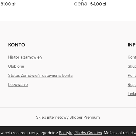
:
cena:
81,00 zł
54,00 zł
KONTO
IN
Historia zamówień
Kont
Ulubione
Skup
Status Zamówień i ustawienia konta
Poli
Logowanie
Regu
Linki
Sklep internetowy Shoper Premium
 celu realizacji usług i zgodnie z
Polityką Plików Cookies
. Możesz określić