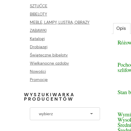
SZTUĆCE
BIBELOTY
MEBLE, LAMPY, LUSTRA, OBRAZY
Opis
ZABAWKI
Katalogi
Różow
Drobiazgi
Świąteczne bibeloty
Wielkanocne ozdoby
Pocho
szlif
Nowości
Promocje
Stan 
WYSZUKIWARKA
PRODUCENTÓW
Wymi
Wysok
Średn
Średn