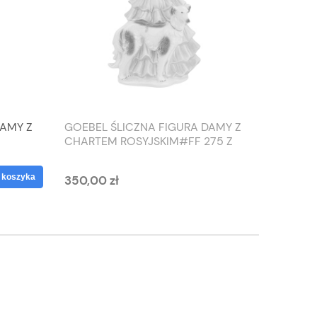
DAMY Z
GOEBEL ŚLICZNA FIGURA DAMY Z
TIEFEN
CHARTEM ROSYJSKIM#FF 275 Z
SŁONIO
1959 ROKU
WAZON
 koszyka
350,00 zł
125,00 