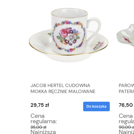
MONA
JACOB HERTEL CUDOWNA
PAROW
NĄCA
MOKKA RĘCZNIE MALOWANE
PATER
KWIATY
29,75 zł
76,50 
Do koszyka
Do koszyka
Cena
Cena
regularna:
regul
35,00 zł
90,00 z
Najniższa
Najni