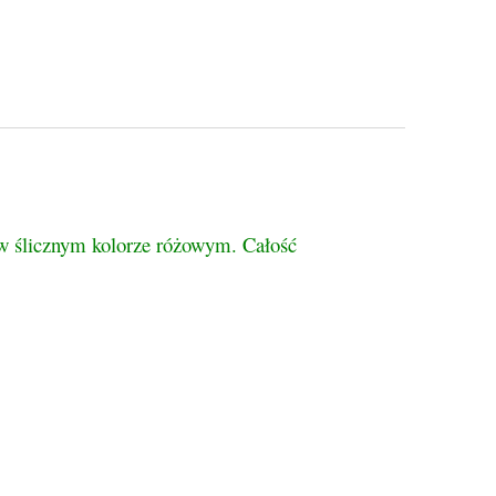
tualnych kosztów
w ślicznym kolorze różowym. Całość