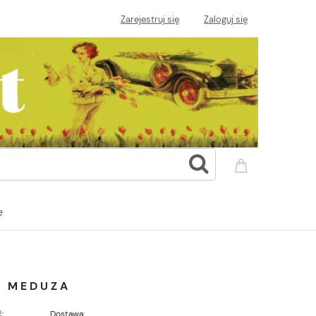
Zarejestruj się
Zaloguj się
e
I MEDUZA
:
Dostawa: