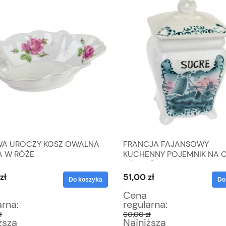
A UROCZY KOSZ OWALNA
FRANCJA FAJANSOWY
A W RÓŻE
KUCHENNY POJEMNIK NA C
Z ŻAGLÓWKĄ
zł
51,00 zł
Do koszyka
Do
Cena
arna:
regularna:
ł
60,00 zł
ższa
Najniższa