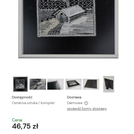
Dostępność:
Dostawa:
Ostatnia sztuka / komplet
Darmowa
sprawdź formy dostawy
Cena nie zawiera ewentualnych kosztów płatności
Cena:
46,75 zł