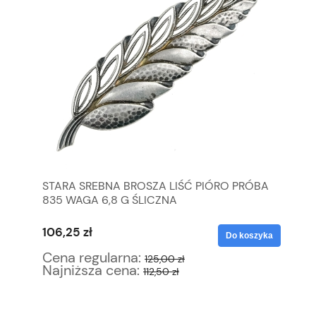
STARA SREBNA BROSZA LIŚĆ PIÓRO PRÓBA
KH
835 WAGA 6,8 G ŚLICZNA
RĘ
106,25 zł
68
yka
Do koszyka
Cena regularna:
Ce
125,00 zł
Najniższa cena:
Na
112,50 zł