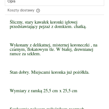
Opis
Koszty dostawy
Cena nie zawiera ewentualnych kosztów płatności
Śliczny, stary kawałek koronki igłowej
przedstawiający pejzaż z domkiem. chatką.
Wykonany z delikatnej, misternej koroneczki , na
czarnym, flokatowym tle. W białej, drewnianej
ramce za szkłem.
Stan dobry. Miejscami koronka już pożółkła.
Wymiary z ramką 25,5 cm x 25,5 cm
Serdecznie polecam miłośnikom ręcznych