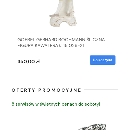
GOEBEL GERHARD BOCHMANN ŚLICZNA
GO
FIGURA KAWALERA# 16 026-21
FI
yka
Do koszyka
350,00 zł
35
OFERTY PROMOCYJNE
8 serwisów w świetnych cenach do soboty!