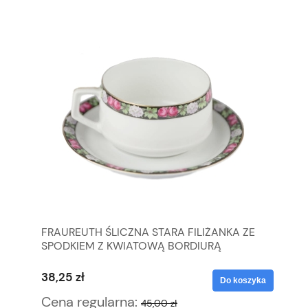
FRAUREUTH ŚLICZNA STARA FILIŻANKA ZE
EP
SPODKIEM Z KWIATOWĄ BORDIURĄ
ST
38,25 zł
38
yka
Do koszyka
Cena regularna:
Ce
45,00 zł