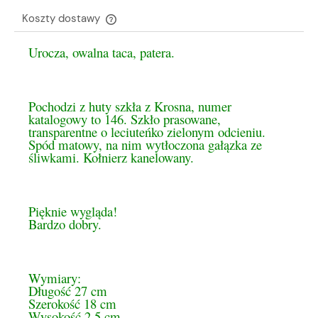
Koszty dostawy
Cena nie zawiera ewentualnych kosztów płatności
Urocza, owalna taca, patera.
Pochodzi z huty szkła z Krosna, numer
katalogowy to 146. Szkło prasowane,
transparentne o leciuteńko zielonym odcieniu.
Spód matowy, na nim wytłoczona gałązka ze
śliwkami. Kołnierz kanelowany.
Pięknie wygląda!
Bardzo dobry.
Wymiary:
Długość 27 cm
Szerokość 18 cm
Wysokość 2,5 cm