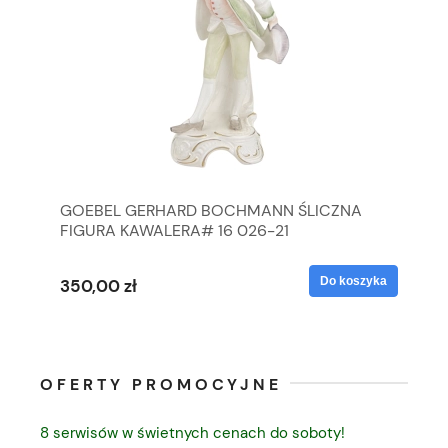
GOEBEL GERHARD BOCHMANN ŚLICZNA
GO
FIGURA KAWALERA# 16 026-21
FI
yka
Do koszyka
350,00 zł
35
OFERTY PROMOCYJNE
8 serwisów w świetnych cenach do soboty!