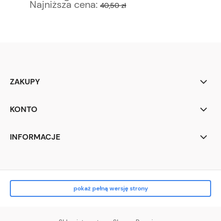
Najniższa cena:
Na
40,50 zł
ZAKUPY
KONTO
INFORMACJE
pokaż pełną wersję strony