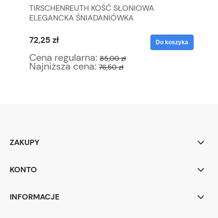
WE
TIRSCHENREUTH KOŚĆ SŁONIOWA
ST
ELEGANCKA ŚNIADANIÓWKA
PO
72,25 zł
12
yka
Do koszyka
Cena regularna:
Ce
85,00 zł
Najniższa cena:
Na
76,50 zł
ZAKUPY
KONTO
INFORMACJE