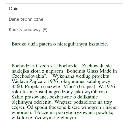
Opis
Dane techniczne
Koszty dostawy
Cena nie zawiera ewentualnych kosztów płatności
Bardzo duża patera o nieregularnym kształcie.
Pochodzi z Czech z Libochovic. Zachowała się
naklejka złota z napisem "Bohemia Glass Made in
Czechoslovakia". Wykonana według projektu
Václava Zajíca z 1976 roku, numer katalogowy
í
3560. Projekt o nazwie "V
no" (Grapes). W 1976
roku fason został nagrodzony jako wyrób roku.
Szkło prasowane, bezbarwne o delikatnie
błękitnym odcieniu. Wnętrze podzielone na trzy
części. Od spodu tłoczone kiście winogron i liście
winorośli.
Tłoczenia pokryte iryzowaną powłoką
w kolorze różowym i zielonym.