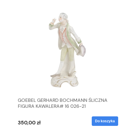
GOEBEL GERHARD BOCHMANN ŚLICZNA
GO
FIGURA KAWALERA# 16 026-21
FI
yka
Do koszyka
350,00 zł
35