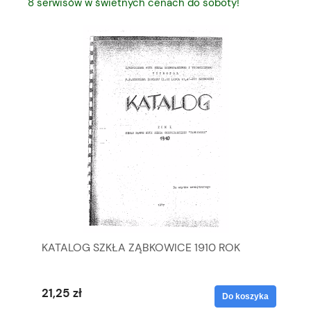
8 serwisów w świetnych cenach do soboty!
KATALOG SZKŁA ZĄBKOWICE 1910 ROK
BR
KO
21,25 zł
55
yka
Do koszyka