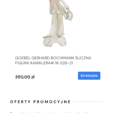
GOEBEL GERHARD BOCHMANN ŚLICZNA
GO
FIGURA KAWALERA# 16 026-21
FI
yka
Do koszyka
350,00 zł
35
OFERTY PROMOCYJNE