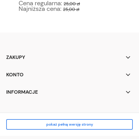
Cena regularna:
Ce
25,00 zł
Najniższa cena:
Na
25,00 zł
ZAKUPY
KONTO
INFORMACJE
pokaż pełną wersję strony