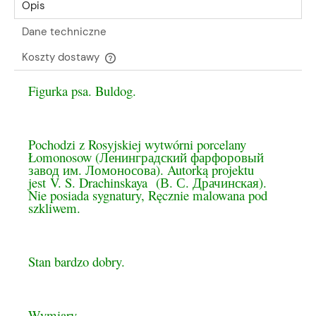
Opis
Dane techniczne
Koszty dostawy
Cena nie zawiera ewentualnych kosztów płatności
Figurka psa. Buldog.
Pochodzi z Rosyjskiej wytwórni porcelany
Łomonosow (Ленинградский фарфоровый
завод им. Ломоносова). Autorką projektu
jest V. S. Drachinskaya (В. С. Драчинская).
Nie posiada sygnatury, Ręcznie malowana pod
szkliwem.
Stan bardzo dobry.
Wymiary