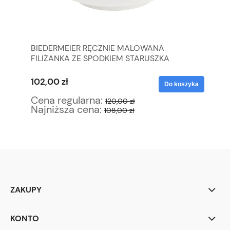
ZA
BIEDERMEIER RĘCZNIE MALOWANA
LI
FILIŻANKA ZE SPODKIEM STARUSZKA
DZ
102,00 zł
12
yka
Do koszyka
Cena regularna:
Ce
120,00 zł
Najniższa cena:
Na
108,00 zł
ZAKUPY
KONTO