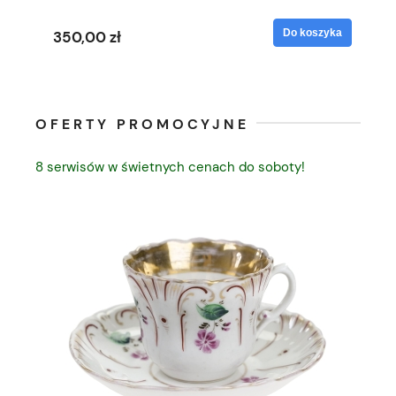
yka
Do koszyka
350,00 zł
35
OFERTY PROMOCYJNE
8 serwisów w świetnych cenach do soboty!