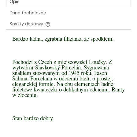
Opis
Dane techniczne
Koszty dostawy
Cena nie zawiera ewentualnych kosztów płatności
Bardzo ładna, zgrabna filiżanka ze spodkiem.
Pochodzi z Czech z miejscowości Loučky. Z
wytwórni Slavkovský Porcelán. Sygnowana
znakiem stosowanym od 1945 roku. Fason
Sabina. Porcelana w odcieniu bieli, o prostej,
eleganckiej formie. Na obu elementach ładne
fioletowe kwiateczki o delikatnym odcieniu. Ranty
w złoceniu.
Stan bardzo dobry