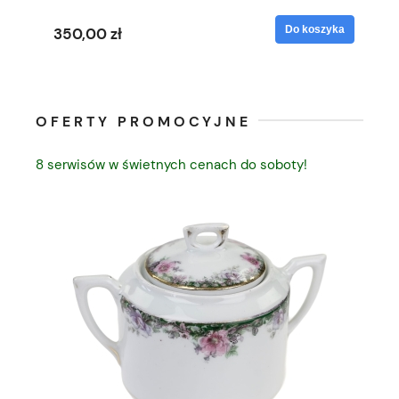
yka
Do koszyka
350,00 zł
35
OFERTY PROMOCYJNE
8 serwisów w świetnych cenach do soboty!