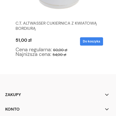
W
C.T. ALTWASSER CUKIERNICA Z KWIATOWĄ
SR
BORDIURĄ
PR
51,00 zł
17
yka
Do koszyka
Cena regularna:
Ce
60,00 zł
Najniższa cena:
Na
54,00 zł
ZAKUPY
KONTO