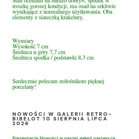
Stan oceniam na bardzo dobry=, spodek w
troszkę gorszej kondycji, ma osad na szkliwie
wynikające z normalnego użytkowania. Oba
elementy z siateczką krakelury,
Wymiary
Wysokość 7 cm
Średnica u góry 7,7 cm
Średnica spodka / podstawki 8,3 cm
Serdecznie polecam miłośnikom pięknej
porcelany!
NOWOŚCI W GALERII RETRO-
BIBELOT 10 SIERPNIA LIPCA
2026
Prezentacje Nowości w naszej galerii następują