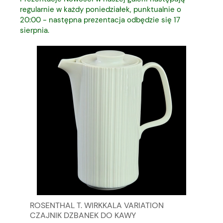
regularnie w każdy poniedziałek, punktualnie o
20:00 - następna prezentacja odbędzie się 17
sierpnia.
TE
ROSENTHAL T. WIRKKALA VARIATION
WI
CZAJNIK DZBANEK DO KAWY
MA