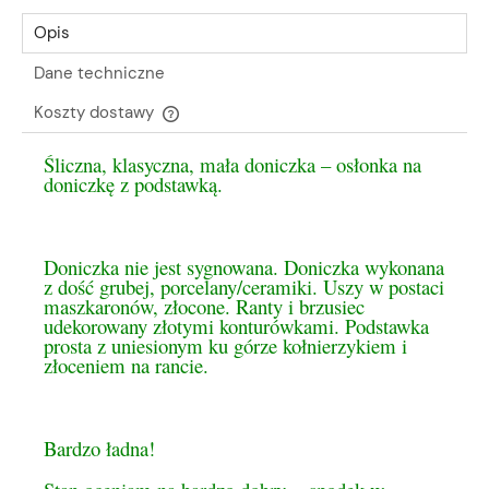
Opis
Dane techniczne
Koszty dostawy
Cena nie zawiera ewentualnych kosztów płatności
Śliczna, klasyczna, mała doniczka – osłonka na
doniczkę z podstawką.
Doniczka nie jest sygnowana. Doniczka wykonana
z dość grubej, porcelany/ceramiki. Uszy w postaci
maszkaronów, złocone. Ranty i brzusiec
udekorowany złotymi konturówkami. Podstawka
prosta z uniesionym ku górze kołnierzykiem i
złoceniem na rancie.
Bardzo ładna!