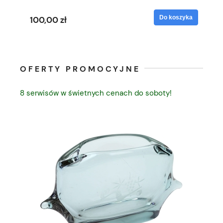
yka
Do koszyka
100,00 zł
90
OFERTY PROMOCYJNE
8 serwisów w świetnych cenach do soboty!