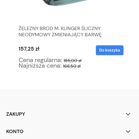
ŽELEZNY BROD M. KLINGER ŚLICZNY
PŁ
NEODYMOWY ZMIENIAJĄCY BARWĘ
X 
WAZON SZLIFOWANY WINOGRONA I FAJKA
157,25 zł
46
yka
Do koszyka
Cena regularna:
Ce
185,00 zł
Najniższa cena:
Na
166,50 zł
ZAKUPY
KONTO