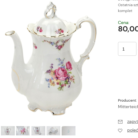
Ostatnia sz
komplet
Cena nie zawiera ewe
Cena:
płatności
80,00
Producent:
Mitterteic
zapyt
pole