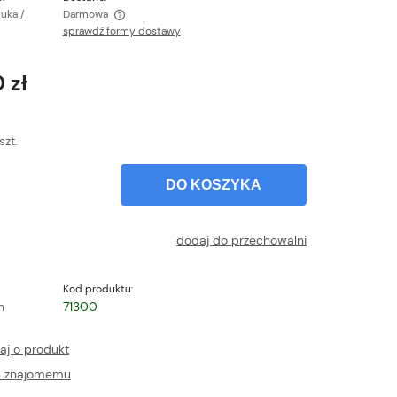
tuka /
Darmowa
sprawdź formy dostawy
ntualnych kosztów
 zł
szt.
DO KOSZYKA
dodaj do przechowalni
Kod produktu:
h
71300
aj o produkt
ć znajomemu