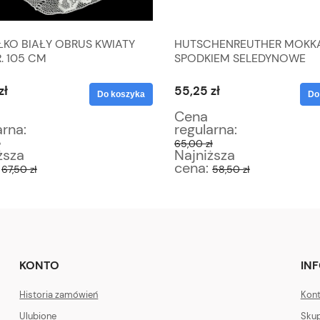
ŁKO BIAŁY OBRUS KWIATY
HUTSCHENREUTHER MOKKA
. 105 CM
SPODKIEM SELEDYNOWE
SZLACZKI
zł
55,25 zł
Do koszyka
Do
Cena
arna:
regularna:
ł
65,00 zł
ższa
Najniższa
:
cena:
67,50 zł
58,50 zł
KONTO
IN
Historia zamówień
Kont
Ulubione
Skup