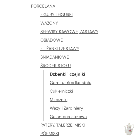
PORCELANA
FIGURY I FIGURKI
WAZONY
SERWISY KAWOWE, ZASTAWY
OBIADOWE
FILIŻANKI I ZESTAWY
ŚNIADANIOWE
ŚRODEK STOŁU
Dzbanki i czajniki
Garnitur środka stołu
Cukierniczki
Mleczniki
Wazy i Żardiniery
Galanteria stołowa
PATERY, TALERZE, MISKI,
PÓŁMISKI