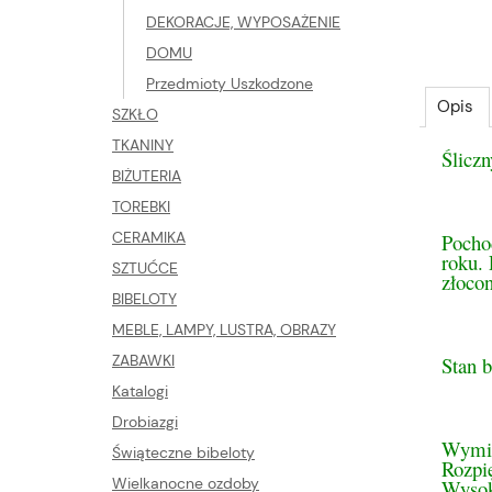
DEKORACJE, WYPOSAŻENIE
DOMU
Przedmioty Uszkodzone
Opis
SZKŁO
TKANINY
Śliczn
BIŻUTERIA
TOREBKI
CERAMIKA
Pocho
roku.
SZTUĆCE
złocon
BIBELOTY
MEBLE, LAMPY, LUSTRA, OBRAZY
ZABAWKI
Stan b
Katalogi
Drobiazgi
Wymi
Świąteczne bibeloty
Rozpi
Wielkanocne ozdoby
Wysok