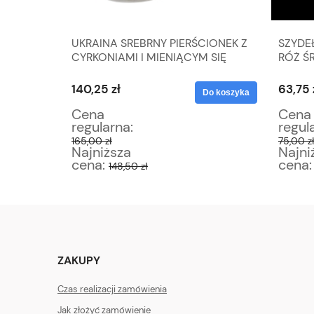
UKRAINA SREBRNY PIERŚCIONEK Z
SZYDE
 WAGA
CYRKONIAMI I MIENIĄCYM SIĘ
RÓŻ ŚR
OCZKIEM I ZŁOTYMI WSTAWKAMI
WAGA 4,4 G R. 14
140,25 zł
63,75 
Do koszyka
Do koszyka
Cena
Cena
regularna:
regul
165,00 zł
75,00 z
Najniższa
Najni
cena:
cena
148,50 zł
ZAKUPY
Czas realizacji zamówienia
Jak złożyć zamówienie