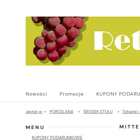
Nowości
Promocje
KUPONY PODAR
Jesteś w:
»
PORCELANA
»
ŚRODEK STOŁU
»
Dzbanki i 
MITT
MENU
KUPONY PODARUNKOWE