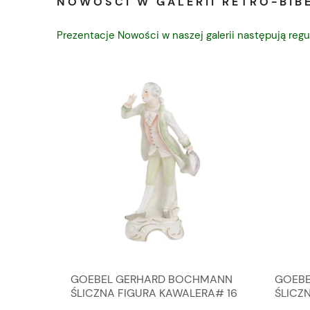
NOWOŚCI W GALERII RETRO-BIBE
Prezentacje Nowości w naszej galerii następują regu
A
GOEBEL GERHARD BOCHMANN
GOEBE
IK ZE
ŚLICZNA FIGURA KAWALERA# 16
ŚLICZ
D
026-21
ROKU#