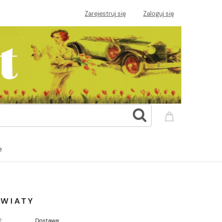
Zarejestruj się
Zaloguj się
e
KWIATY
:
Dostawa: