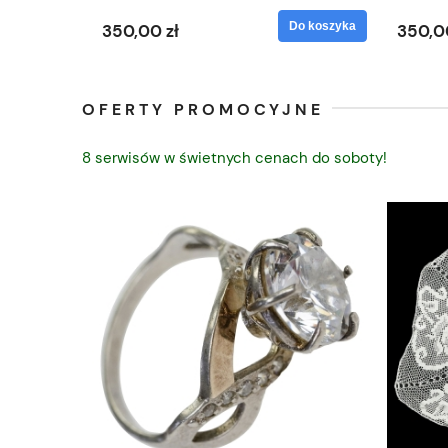
Do koszyka
Do koszyka
350,00 zł
350,0
OFERTY PROMOCYJNE
8 serwisów w świetnych cenach do soboty!