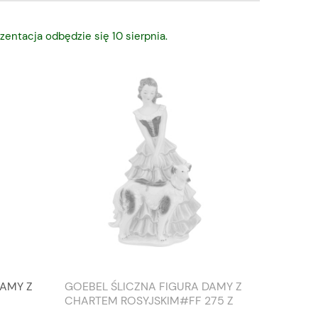
zentacja odbędzie się 10 sierpnia.
DAMY Z
GOEBEL ŚLICZNA FIGURA DAMY Z
TIEFEN
CHARTEM ROSYJSKIM#FF 275 Z
SŁONIO
1959 ROKU
WAZON