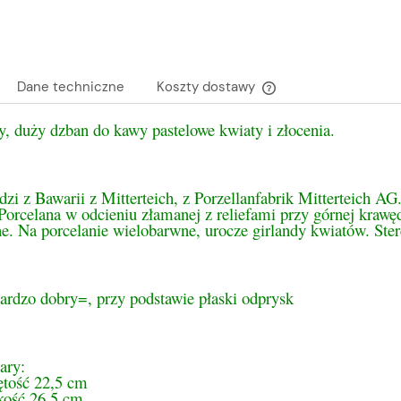
Dane techniczne
Koszty dostawy
y, duży dzban do kawy pastelowe kwiaty i złocenia.
Cena nie zawiera ewen
płatności
dzi z Bawarii z Mitterteich, z Porzellanfabrik Mitterteich
Porcelana w odcieniu złamanej z reliefami przy górnej krawęd
e. Na porcelanie wielobarwne, urocze girlandy kwiatów. Ste
ardzo dobry=, przy podstawie płaski odprysk
ary:
ętość 22,5 cm
ość 26,5 cm