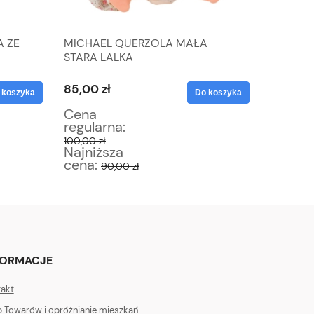
 ZE
MICHAEL QUERZOLA MAŁA
CAPODI
STARA LALKA
NAPOLE
85,00 zł
153,00 
 koszyka
Do koszyka
Cena
Cena
regularna:
regular
100,00 zł
180,00 zł
Najniższa
Najniż
cena:
cena:
90,00 zł
1
FORMACJE
akt
 Towarów i opróżnianie mieszkań