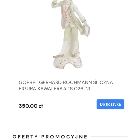
GOEBEL GERHARD BOCHMANN ŚLICZNA
GO
FIGURA KAWALERA# 16 026-21
FI
yka
Do koszyka
350,00 zł
35
OFERTY PROMOCYJNE