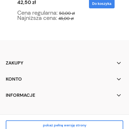
42,50 zł
29
yka
Do koszyka
Cena regularna:
Ce
50,00 zł
Najniższa cena:
Na
45,00 zł
ZAKUPY
KONTO
INFORMACJE
pokaż pełną wersję strony