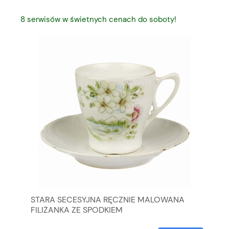
8 serwisów w świetnych cenach do soboty!
TA
STARA SECESYJNA RĘCZNIE MALOWANA
SE
FILIŻANKA ZE SPODKIEM
SP