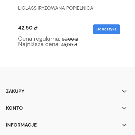
LIGLASS IRYZOWANA POPIELNICA
ML
P
42,50 zł
34
yka
Do koszyka
Cena regularna:
Ce
50,00 zł
Najniższa cena:
Na
45,00 zł
ZAKUPY
KONTO
INFORMACJE