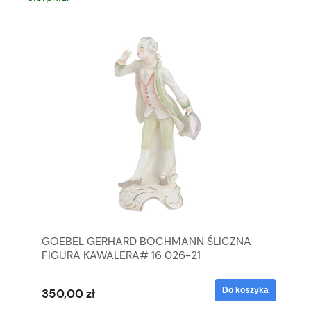
GOEBEL GERHARD BOCHMANN ŚLICZNA
GO
FIGURA KAWALERA# 16 026-21
FI
yka
Do koszyka
350,00 zł
35