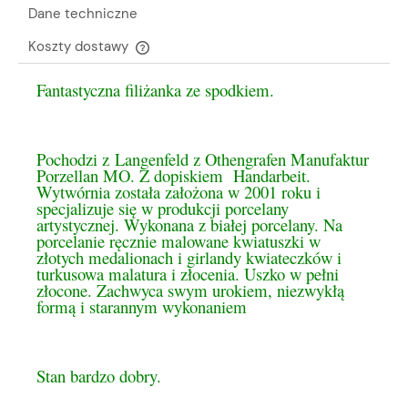
Dane techniczne
Koszty dostawy
Cena nie zawiera ewentualnych kosztów płatności
Fantastyczna filiżanka ze spodkiem.
Pochodzi z Langenfeld z Othengrafen Manufaktur
Porzellan MO. Z dopiskiem Handarbeit.
Wytwórnia została założona w 2001 roku i
specjalizuje się w produkcji porcelany
artystycznej. Wykonana z białej porcelany. Na
porcelanie ręcznie malowane kwiatuszki w
złotych medalionach i girlandy kwiateczków i
turkusowa malatura i złocenia. Uszko w pełni
złocone. Zachwyca swym urokiem, niezwykłą
formą i starannym wykonaniem
Stan bardzo dobry.