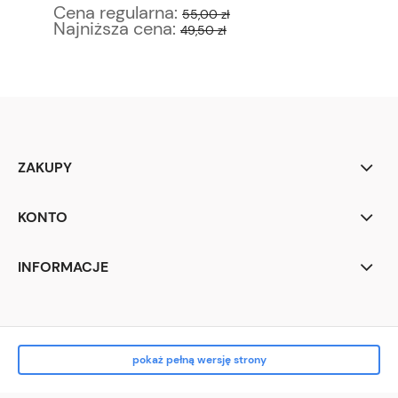
Cena regularna:
Ce
55,00 zł
Najniższa cena:
Na
49,50 zł
ZAKUPY
KONTO
INFORMACJE
pokaż pełną wersję strony