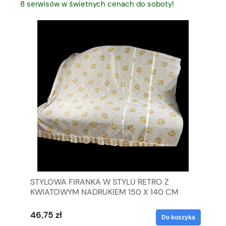
8 serwisów w świetnych cenach do soboty!
STYLOWA FIRANKA W STYLU RETRO Z
BI
KWIATOWYM NADRUKIEM 150 X 140 CM
DZ
46,75 zł
12
yka
Do koszyka