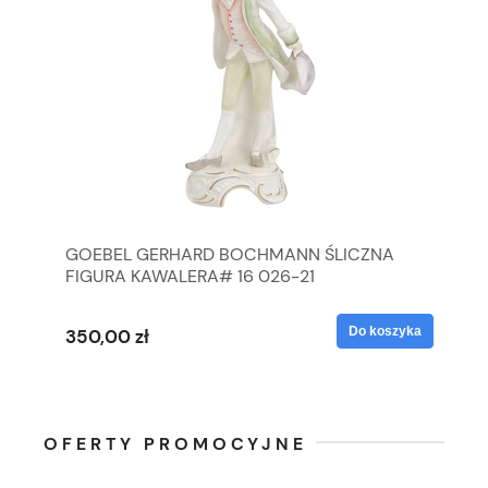
GOEBEL GERHARD BOCHMANN ŚLICZNA
GO
FIGURA KAWALERA# 16 026-21
FI
yka
Do koszyka
350,00 zł
35
OFERTY PROMOCYJNE