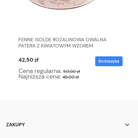
FENNE ISOLDE ROZALINOWA OWALNA
SR
PATERA Z KWIATOWYM WZOREM
ZE
42,50 zł
34
yka
Do koszyka
Cena regularna:
Ce
50,00 zł
Najniższa cena:
Na
45,00 zł
ZAKUPY