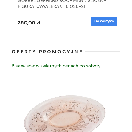
GOEBEL GERHARD BOCHMANN ŚLICZNA
GO
FIGURA KAWALERA# 16 026-21
FI
yka
Do koszyka
350,00 zł
35
OFERTY PROMOCYJNE
8 serwisów w świetnych cenach do soboty!