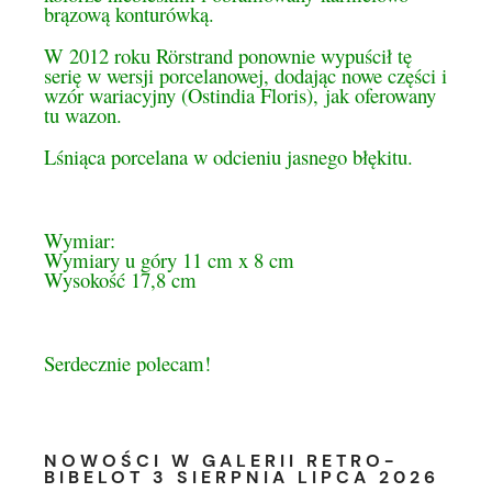
brązową konturówką.
W 2012 roku Rörstrand ponownie wypuścił tę
serię w wersji porcelanowej, dodając nowe części i
wzór wariacyjny (Ostindia Floris),
jak oferowany
tu wazon.
Lśniąca porcelana w odcieniu jasnego błękitu.
Wymiar:
Wymiary u góry 11 cm x 8 cm
Wysokość 17,8 cm
Serdecznie polecam!
NOWOŚCI W GALERII RETRO-
BIBELOT 3 SIERPNIA LIPCA 2026