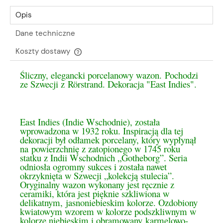
Opis
Dane techniczne
Koszty dostawy
Cena nie zawiera ewentualnych kosztów płatności
Śliczny, elegancki porcelanowy wazon. Pochodzi
ze Szwecji z Rörstrand. Dekoracja "East Indies".
East Indies (Indie Wschodnie), została
wprowadzona w 1932 roku. Inspiracją dla tej
dekoracji był odłamek porcelany, który wypłynął
na
powierzchnię z zatopionego w 1745 roku
statku z Indii Wschodnich „Gotheborg”. Seria
odniosła ogromny sukces i została nawet
okrzyknięta w Szwecji „kolekcją stulecia”.
Oryginalny wazon wykonany jest ręcznie z
ceramiki, która jest pięknie szkliwiona w
delikatnym,
jasnoniebieskim kolorze. Ozdobiony
kwiatowym wzorem w kolorze podszkliwnym w
kolorze niebieskim i obramowany
karmelowo-