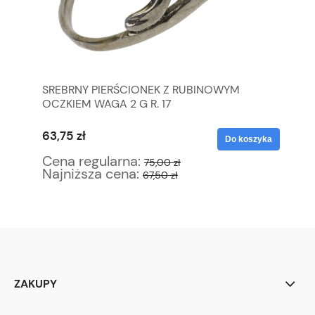
 DO
SREBRNY PIERŚCIONEK Z RUBINOWYM
TH
OCZKIEM WAGA 2 G R. 17
ŚN
KO
63,75 zł
10
yka
Do koszyka
Cena regularna:
Ce
75,00 zł
Najniższa cena:
Na
67,50 zł
ZAKUPY