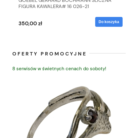
GOEBEL GERHARD BOCHMANN ŚLICZNA
GO
FIGURA KAWALERA# 16 026-21
FI
yka
Do koszyka
350,00 zł
35
OFERTY PROMOCYJNE
8 serwisów w świetnych cenach do soboty!