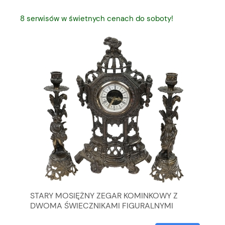
8 serwisów w świetnych cenach do soboty!
MI
STARY MOSIĘŻNY ZEGAR KOMINKOWY Z
KP
GA
DWOMA ŚWIECZNIKAMI FIGURALNYMI
KW