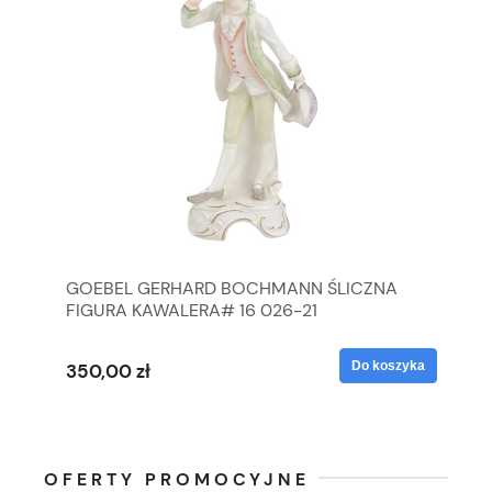
GOEBEL GERHARD BOCHMANN ŚLICZNA
GO
FIGURA KAWALERA# 16 026-21
FI
yka
Do koszyka
350,00 zł
35
OFERTY PROMOCYJNE