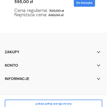
595,00 zł
17
yka
Do koszyka
Cena regularna:
Ce
700,00 zł
Najniższa cena:
Na
630,00 zł
ZAKUPY
KONTO
INFORMACJE
pokaż pełną wersję strony