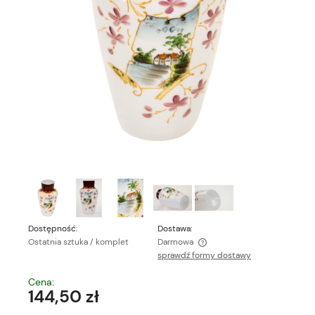
Dostępność:
Dostawa:
Ostatnia sztuka / komplet
Darmowa
sprawdź formy dostawy
Cena nie zawiera ewentualnych kosztów płatności
Cena:
144,50 zł