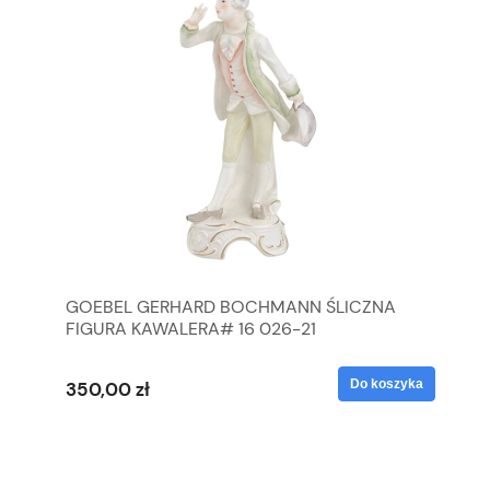
GOEBEL GERHARD BOCHMANN ŚLICZNA
GO
FIGURA KAWALERA# 16 026-21
FI
yka
Do koszyka
350,00 zł
35