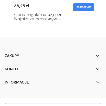
38,25 zł
29
yka
Do koszyka
Cena regularna:
Ce
45,00 zł
Najniższa cena:
Na
40,50 zł
ZAKUPY
KONTO
INFORMACJE