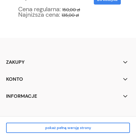
Cena regularna:
Ce
150,00 zł
Najniższa cena:
Na
135,00 zł
ZAKUPY
KONTO
INFORMACJE
pokaż pełną wersję strony