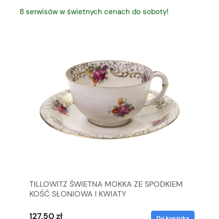
8 serwisów w świetnych cenach do soboty!
TILLOWITZ ŚWIETNA MOKKA ZE SPODKIEM
SU
KOŚĆ SŁONIOWA I KWIATY
DR
127,50 zł
63
yka
Do koszyka