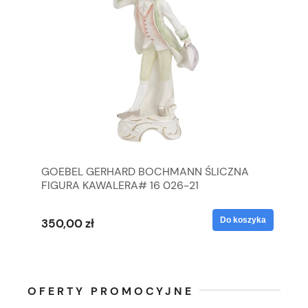
GOEBEL GERHARD BOCHMANN ŚLICZNA
GO
FIGURA KAWALERA# 16 026-21
FI
yka
Do koszyka
350,00 zł
35
OFERTY PROMOCYJNE