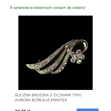
8 serwisów w świetnych cenach do soboty!
ŚLICZNA BROSZKA Z OCZKAMI TYPU
SZ
AURORA BOREALIS KWIATEK
WI