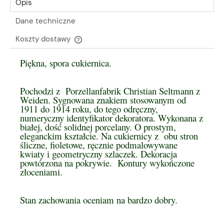
Opis
Dane techniczne
Koszty dostawy
Cena nie zawiera ewentualnych kosztów płatności
Piękna, spora cukiernica.
Pochodzi z Porzellanfabrik Christian Seltmann z
Weiden. Sygnowana znakiem stosowanym od
1911 do 1914 roku, do tego odręczny,
numeryczny identyfikator dekoratora. Wykonana z
białej, dość solidnej porcelany. O prostym,
eleganckim kształcie. Na cukiernicy z obu stron
śliczne, fioletowe, ręcznie podmalowywane
kwiaty i geometryczny szlaczek. Dekoracja
powtórzona na pokrywie. Kontury wykończone
złoceniami.
Stan zachowania oceniam na bardzo dobry.