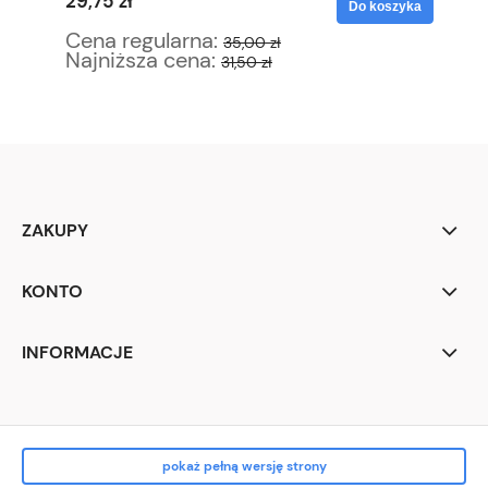
29,75 zł
46
yka
Do koszyka
Cena regularna:
Ce
35,00 zł
Najniższa cena:
Na
31,50 zł
ZAKUPY
KONTO
INFORMACJE
pokaż pełną wersję strony