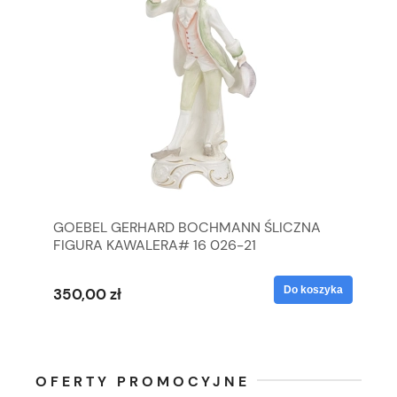
GOEBEL GERHARD BOCHMANN ŚLICZNA
GO
FIGURA KAWALERA# 16 026-21
FI
yka
Do koszyka
350,00 zł
35
OFERTY PROMOCYJNE