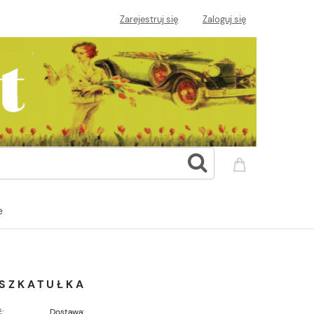
Zarejestruj się
Zaloguj się
e
 SZKATUŁKA
:
Dostawa: