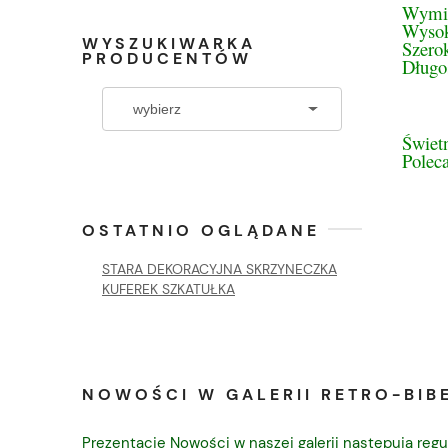
Wymi
Wysok
WYSZUKIWARKA
Szero
PRODUCENTÓW
Długo
Świetn
Polec
OSTATNIO OGLĄDANE
STARA DEKORACYJNA SKRZYNECZKA
KUFEREK SZKATUŁKA
NOWOŚCI W GALERII RETRO-BIBE
Prezentacje Nowości w naszej galerii następują regu