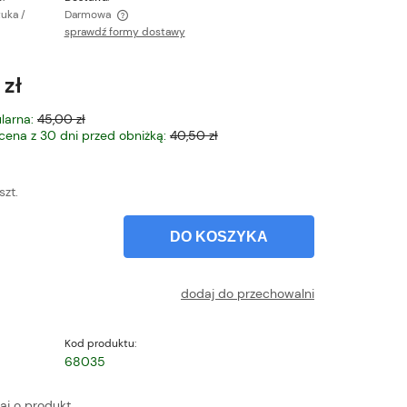
tuka /
Darmowa
sprawdź formy dostawy
ntualnych kosztów
 zł
larna:
45,00 zł
 cena z 30 dni przed obniżką:
40,50 zł
szt.
DO KOSZYKA
dodaj do przechowalni
Kod produktu:
68035
aj o produkt