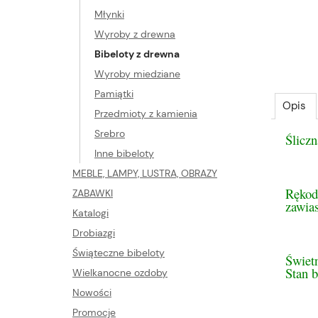
Młynki
Wyroby z drewna
Bibeloty z drewna
Wyroby miedziane
Pamiątki
Opis
Przedmioty z kamienia
Srebro
Śliczn
Inne bibeloty
MEBLE, LAMPY, LUSTRA, OBRAZY
Rękod
ZABAWKI
zawia
Katalogi
Drobiazgi
Świąteczne bibeloty
Świet
Stan 
Wielkanocne ozdoby
Nowości
Promocje