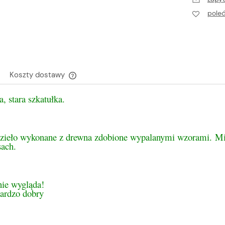
pole
Koszty dostawy
a, stara szkatułka.
Cena nie zawiera ewentualnych kosztów
płatności
zieło wykonane z drewna zdobione wypalanymi wzorami. Mi
sach.
nie wygląda!
bardzo dobry