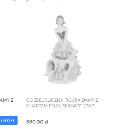
DAMY Z
GOEBEL ŚLICZNA FIGURA DAMY Z
TIEFEN
CHARTEM ROSYJSKIM#FF 275 Z
SŁONIO
1959 ROKU
WAZON
 koszyka
350,00 zł
125,00 