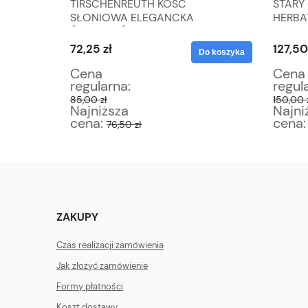
ATA W
TIRSCHENREUTH KOŚĆ
STARY
ŻOWEJ
SŁONIOWA ELEGANCKA
HERBA
ŚNIADANIÓWKA
72,25 zł
127,50
Do koszyka
Do koszyka
Cena
Cena
regularna:
regul
85,00 zł
150,00 
Najniższa
Najni
cena:
cena
76,50 zł
ZAKUPY
Czas realizacji zamówienia
Jak złożyć zamówienie
Formy płatności
Koszt dostawy