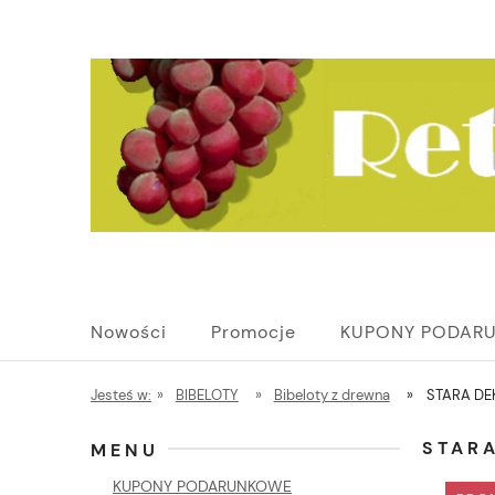
Nowości
Promocje
KUPONY PODAR
Jesteś w:
»
BIBELOTY
»
Bibeloty z drewna
»
STARA DE
STAR
MENU
KUPONY PODARUNKOWE