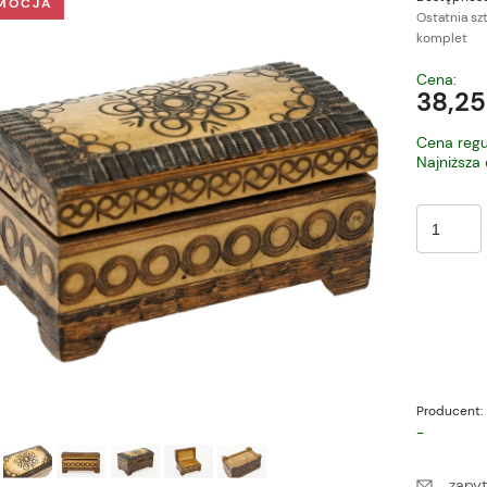
MOCJA
Ostatnia sz
komplet
Cena nie zawiera ewe
Cena:
płatności
38,25
Cena regu
Najniższa
Producent:
-
zapyt