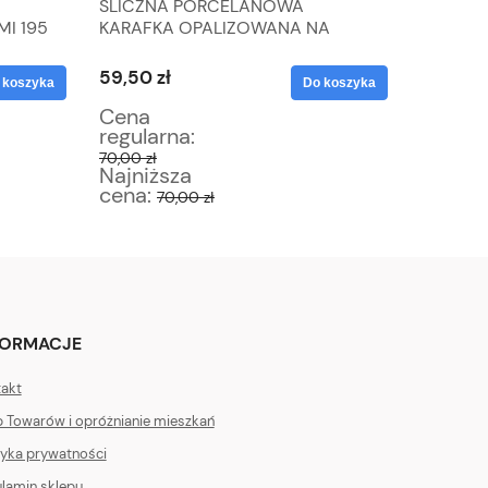
ŚLICZNA PORCELANOWA
SECESJA
I 195
KARAFKA OPALIZOWANA NA
PRZYPR
OCET
59,50 zł
63,75 zł
 koszyka
Do koszyka
Cena
Cena
regularna:
regular
70,00 zł
75,00 zł
Najniższa
Najniż
cena:
cena:
70,00 zł
6
FORMACJE
akt
 Towarów i opróżnianie mieszkań
tyka prywatności
lamin sklepu