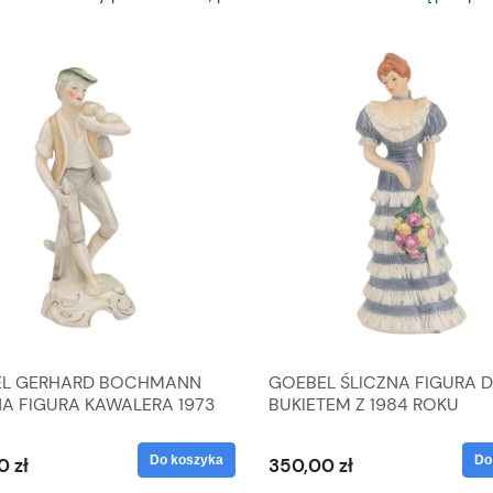
L GERHARD BOCHMANN
GOEBEL ŚLICZNA FIGURA 
NA FIGURA KAWALERA 1973
BUKIETEM Z 1984 ROKU
 1604022
Do koszyka
Do
0 zł
350,00 zł