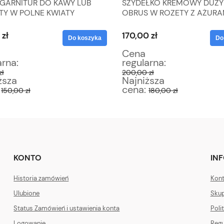
 GARNITUR DO KAWY LUB
SZYDEŁKO KREMOWY DUŻY
TY W POLNE KWIATY
OBRUS W ROZETY Z AŻURAM
X 195 CM
 zł
170,00 zł
Do koszyka
Do
Cena
arna:
regularna:
zł
200,00 zł
ższa
Najniższa
:
cena:
150,00 zł
180,00 zł
KONTO
IN
Historia zamówień
Kont
Ulubione
Skup
Status Zamówień i ustawienia konta
Poli
Logowanie
Regu