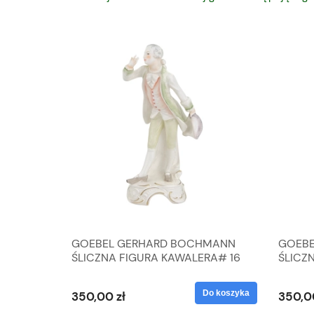
A
GOEBEL GERHARD BOCHMANN
GOEBE
IK ZE
ŚLICZNA FIGURA KAWALERA# 16
ŚLICZ
D
026-21
ROKU#
Do koszyka
Do koszyka
350,00 zł
350,0