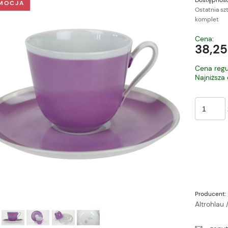
Dostępność
MOCJA
Ostatnia sz
komplet
Cena nie zawiera ewe
Cena:
płatności
38,25
Cena regu
Najniższa
Producent:
Altrohlau 