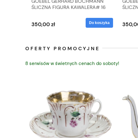
A
GOEBEL GERHARD BOCHMANN
GOEBE
IK ZE
ŚLICZNA FIGURA KAWALERA# 16
ŚLICZ
D
026-21
ROKU#
Do koszyka
Do koszyka
350,00 zł
350,0
OFERTY PROMOCYJNE
8 serwisów w świetnych cenach do soboty!