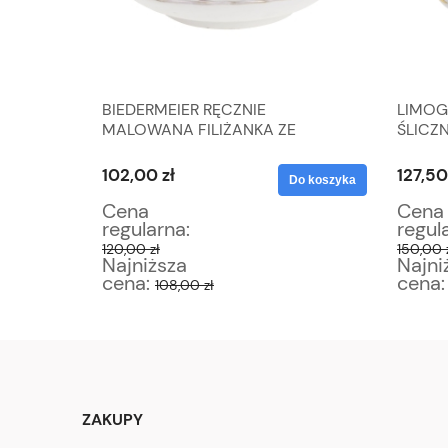
BIEDERMEIER RĘCZNIE
LIMOG
RÓBA
MALOWANA FILIŻANKA ZE
ŚLICZ
SPODKIEM STARUSZKA
SECES
102,00 zł
127,50
Do koszyka
Do koszyka
Cena
Cena
regularna:
regul
120,00 zł
150,00 
Najniższa
Najni
cena:
cena
108,00 zł
ZAKUPY