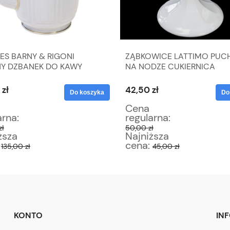
ES BARNY & RIGONI
ZĄBKOWICE LATTIMO PUC
NY DZBANEK DO KAWY
NA NODZE CUKIERNICA
JA
 zł
42,50 zł
Do koszyka
Do
Cena
arna:
regularna:
zł
50,00 zł
ższa
Najniższa
:
cena:
135,00 zł
45,00 zł
KONTO
IN