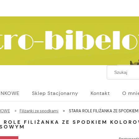
UNKOWE
Sklep Stacjonarny
Kontakt
O mni
NIOWE
»
Filiżanki ze spodkami
»
STARA ROLE FILIŻANKA ZE SPODKI
 ROLE FILIŻANKA ZE SPODKIEM KOLORO
SOWYM