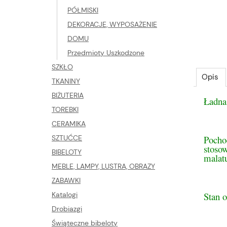
PÓŁMISKI
DEKORACJE, WYPOSAŻENIE
DOMU
Przedmioty Uszkodzone
SZKŁO
Opis
TKANINY
BIŻUTERIA
Ładna
TOREBKI
CERAMIKA
Pocho
SZTUĆCE
stosow
BIBELOTY
malat
MEBLE, LAMPY, LUSTRA, OBRAZY
ZABAWKI
Stan 
Katalogi
Drobiazgi
Świąteczne bibeloty