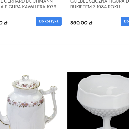
L GERHARD BOCHMANN
GOEBEL ŚLICZNA FIGURA 
NA FIGURA KAWALERA 1973
BUKIETEM Z 1984 ROKU
 1604022
Do koszyka
Do
0 zł
350,00 zł