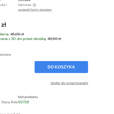
:
Dostawa:
tuka /
Darmowa
sprawdź formy dostawy
ntualnych kosztów
 zł
larna:
45,00 zł
 cena z 30 dni przed obniżką:
40,50 zł
zestaw
DO KOSZYKA
dodaj do przechowalni
Kod produktu:
/ Stara Role
50729