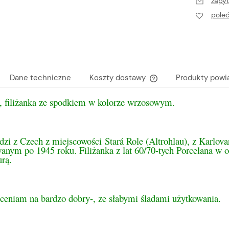
zapyt
pole
Dane techniczne
Koszty dostawy
Produkty powi
, filiżanka ze spodkiem w kolorze wrzosowym.
Cena nie zawiera ewen
płatności
dzi z Czech z miejscowości Stará Role (Altrohlau), z Karlov
anym po 1945 roku. Filiżanka z lat 60/70-tych Porcelana w o
urą.
oceniam na bardzo dobry-, ze słabymi śladami użytkowania.