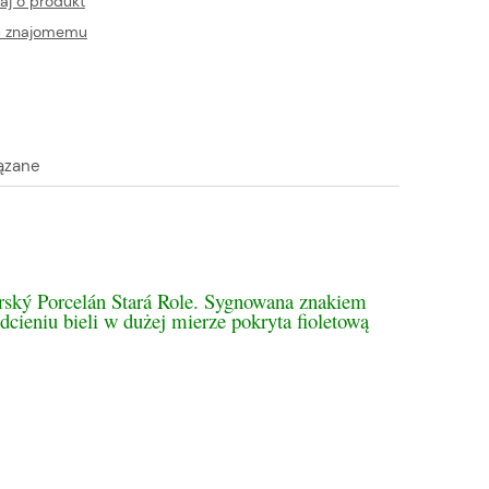
aj o produkt
ć znajomemu
ązane
tualnych kosztów
arský Porcelán Stará Role. Sygnowana znakiem
dcieniu bieli w dużej mierze pokryta fioletową