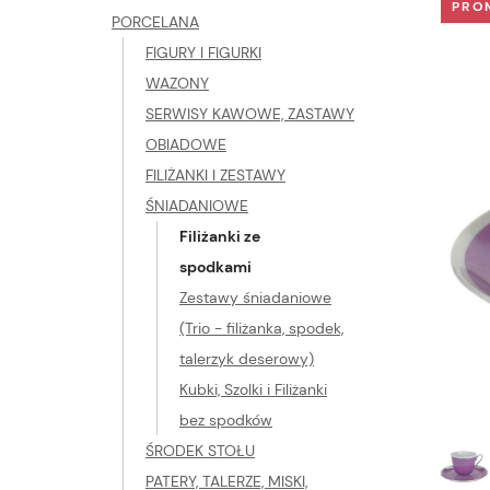
PRO
PORCELANA
FIGURY I FIGURKI
WAZONY
SERWISY KAWOWE, ZASTAWY
OBIADOWE
FILIŻANKI I ZESTAWY
ŚNIADANIOWE
Filiżanki ze
spodkami
Zestawy śniadaniowe
(Trio - filiżanka, spodek,
talerzyk deserowy)
Kubki, Szolki i Filiżanki
bez spodków
ŚRODEK STOŁU
PATERY, TALERZE, MISKI,