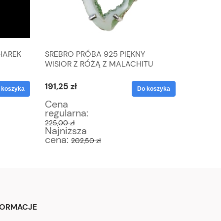
HAREK
SREBRO PRÓBA 925 PIĘKNY
ROSICE 
WISIOR Z RÓŻĄ Z MALACHITU
DESIGN
WAGA 11,4 G
191,25 zł
110,50 z
 koszyka
Do koszyka
Cena
Cena
regularna:
regular
225,00 zł
130,00 zł
Najniższa
Najniż
cena:
cena:
202,50 zł
1
FORMACJE