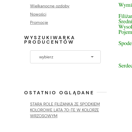
Wymi
Wielkanocne ozdoby
Nowości
Filiża
Średn
Promocje
Wysok
Pojem
WYSZUKIWARKA
PRODUCENTÓW
Spode
Serdec
OSTATNIO OGLĄDANE
STARA ROLE FILIŻANKA ZE SPODKIEM
KOLOROWE LATA 70-TE W KOLORZE
WRZOSOWYM