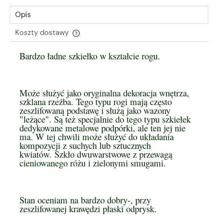
Opis
Koszty dostawy
Cena nie zawiera ewentualnych kosztów płatności
Bardzo ładne szkiełko w kształcie rogu.
Może służyć jako oryginalna dekoracja wnętrza,
szklana rzeźba. Tego typu rogi mają często
zeszlifowaną podstawę i służą jako wazony
"leżące". Są też specjalnie do tego typu szkiełek
dedykowane metalowe podpórki, ale ten jej nie
ma. W tej chwili może służyć do układania
kompozycji z suchych lub sztucznych
kwiatów.
Szkło dwuwarstwowe z przewagą
cieniowanego różu i zielonymi smugami.
Stan oceniam na bardzo dobry-, przy
zeszlifowanej krawędzi płaski odprysk.