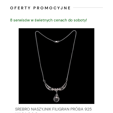
OFERTY PROMOCYJNE
8 serwisów w świetnych cenach do soboty!
EK
SREBRO NASZYJNIK FILIGRAN PRÓBA 925
BI