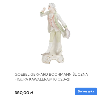
GOEBEL GERHARD BOCHMANN ŚLICZNA
GO
FIGURA KAWALERA# 16 026-21
FI
yka
Do koszyka
350,00 zł
35