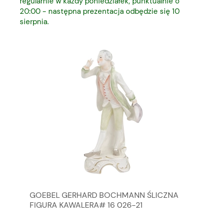
regularnie w każdy poniedziałek, punktualnie o
20:00 - następna prezentacja odbędzie się 10
sierpnia.
GOEBEL GERHARD BOCHMANN ŚLICZNA
GO
FIGURA KAWALERA# 16 026-21
FI