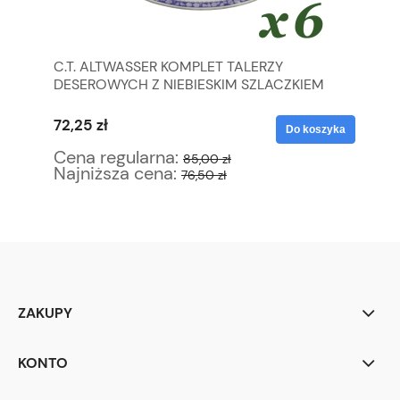
K I
C.T. ALTWASSER KOMPLET TALERZY
SZ
DESEROWYCH Z NIEBIESKIM SZLACZKIEM
SŁ
POWOI
72,25 zł
59
yka
Do koszyka
Cena regularna:
Ce
85,00 zł
Najniższa cena:
Na
76,50 zł
ZAKUPY
KONTO