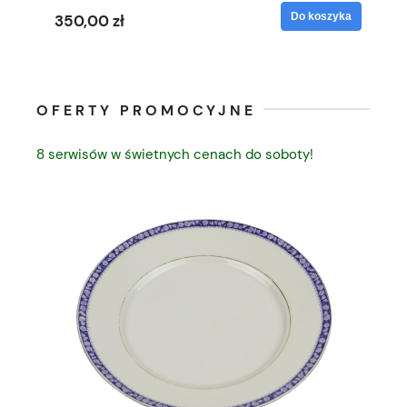
yka
Do koszyka
350,00 zł
35
OFERTY PROMOCYJNE
8 serwisów w świetnych cenach do soboty!