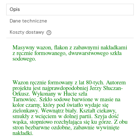
Opis
Dane techniczne
Koszty dostawy
Cena nie zawiera ewentualnych kosztów płatności
Masywny wazon, flakon z zabawnymi nakładkami
z ręcznie formowanego, dwuwarstwowego szkła
sodowego.
Wazon ręcznie formowany z lat 80-tych. Autorem
projektu jest najprawdopodobniej Jerzy Słuczan-
Orkusz. Wykonany w Hucie szła
Tarnowiec. Szkło sodowe barwione w masie na
kolor czarny, który pod światło wydaje się
zielonkawy. Wewnątrz biały. Kształt ciekawy,
smukły z wcięciem w dolnej partii. Szyja dość
wąska, stopniowo rozchylająca się ku górze. Z obu
stron bezbarwne ozdobne, zabawnie wywinięte
nakładki.