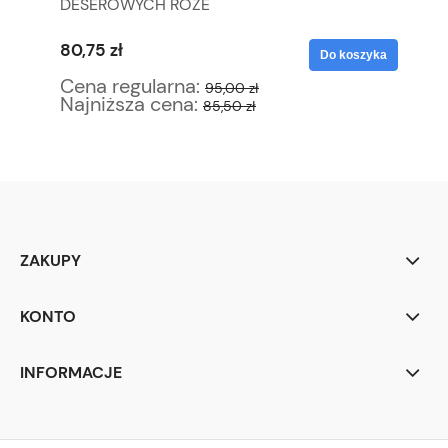
M
DESEROWYCH RÓŻE
MA
80,75 zł
59
yka
Do koszyka
Cena regularna:
Ce
95,00 zł
Najniższa cena:
Na
85,50 zł
ZAKUPY
KONTO
INFORMACJE