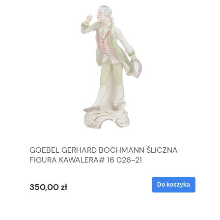
GOEBEL GERHARD BOCHMANN ŚLICZNA
GO
FIGURA KAWALERA# 16 026-21
FI
yka
Do koszyka
350,00 zł
35