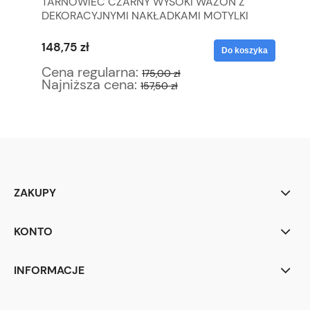
O
TARNOWIEC CZARNY WYSOKI WAZON Z
RO
DEKORACYJNYMI NAKŁADKAMI MOTYLKI
ŁA
148,75 zł
63
yka
Do koszyka
Cena regularna:
Ce
175,00 zł
Najniższa cena:
Na
157,50 zł
ZAKUPY
KONTO
INFORMACJE