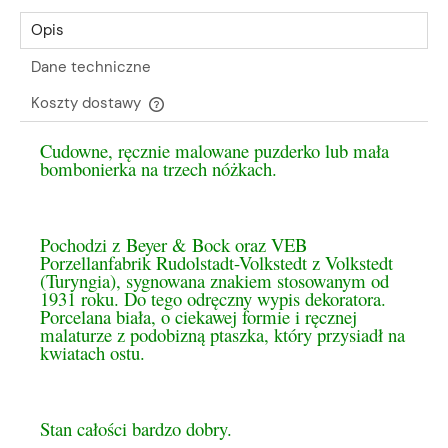
Opis
Dane techniczne
Koszty dostawy
Cena nie zawiera ewentualnych kosztów płatności
Cudowne, ręcznie malowane puzderko lub mała
bombonierka na trzech nóżkach.
Pochodzi z Beyer & Bock oraz VEB
Porzellanfabrik Rudolstadt-Volkstedt z Volkstedt
(Turyngia), sygnowana znakiem stosowanym od
1931 roku. Do tego odręczny wypis dekoratora.
Porcelana biała, o ciekawej formie i ręcznej
malaturze z podobizną ptaszka, który przysiadł na
kwiatach ostu.
Stan całości bardzo dobry.