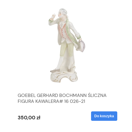
GOEBEL GERHARD BOCHMANN ŚLICZNA
GO
FIGURA KAWALERA# 16 026-21
FI
yka
Do koszyka
350,00 zł
35