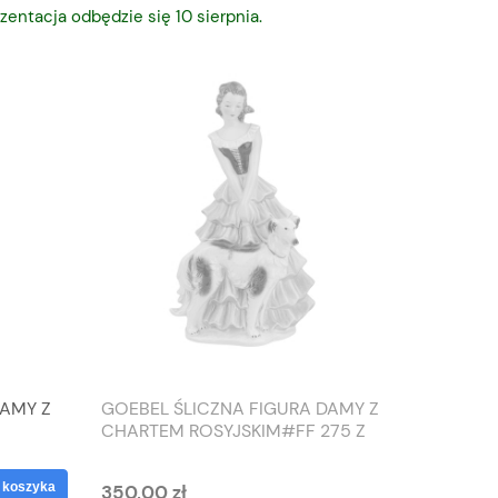
zentacja odbędzie się 10 sierpnia.
DAMY Z
GOEBEL ŚLICZNA FIGURA DAMY Z
TIEFEN
CHARTEM ROSYJSKIM#FF 275 Z
SŁONIO
1959 ROKU
WAZON
 koszyka
350,00 zł
125,00 