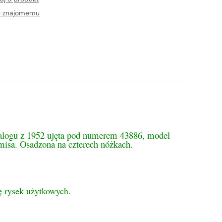
ć znajomemu
tualnych kosztów
alogu z 1952 ujęta pod numerem 43886, model
misa. Osadzona na czterech nóżkach.
ę rysek użytkowych.