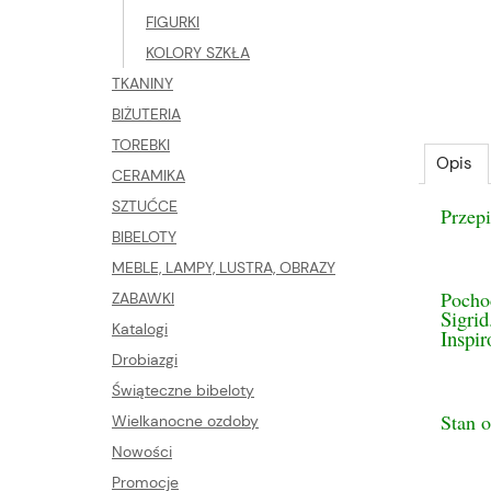
FIGURKI
KOLORY SZKŁA
TKANINY
BIŻUTERIA
TOREBKI
Opis
CERAMIKA
SZTUĆCE
Przepi
BIBELOTY
MEBLE, LAMPY, LUSTRA, OBRAZY
Pocho
ZABAWKI
Sigri
Katalogi
Inspi
Drobiazgi
Świąteczne bibeloty
Stan 
Wielkanocne ozdoby
Nowości
Promocje