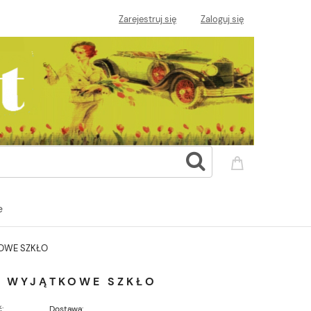
Zarejestruj się
Zaloguj się
e
KOWE SZKŁO
A WYJĄTKOWE SZKŁO
:
Dostawa: