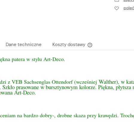
pole
Dane techniczne
Koszty dostawy
ękna patera w stylu Art-Deco.
Cena nie zawiera ewen
płatności
Walther), w kat
dzi z VEB Sachsenglas Ottendorf (wcześniej
d. Szkło prasowane w bursztynowym kolorze. Piękna, płytsza 
rowana Art-Deco.
oceniam na bardzo dobry-, drobne skaza przy krawędzi. Troch