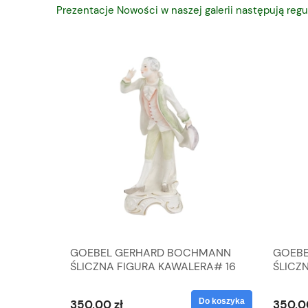
Prezentacje Nowości w naszej galerii następują regu
A
GOEBEL GERHARD BOCHMANN
GOEBE
IK ZE
ŚLICZNA FIGURA KAWALERA# 16
ŚLICZ
D
026-21
ROKU#
Do koszyka
Do koszyka
350,00 zł
350,0