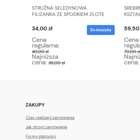
STRUŽNA SELEDYNOWA
SREBR
Y
FILIŻANKA ZE SPODKIEM ZŁOTE
KSZTA
KA
ORNAMENTY
MONOG
800
34,00 zł
59,50 
Do koszyka
Do koszyka
Cena
Cena
regularna:
regul
40,00 zł
70,00 z
Najniższa
Najni
cena:
cena
36,00 zł
ZAKUPY
Czas realizacji zamówienia
Jak złożyć zamówienie
Formy płatności