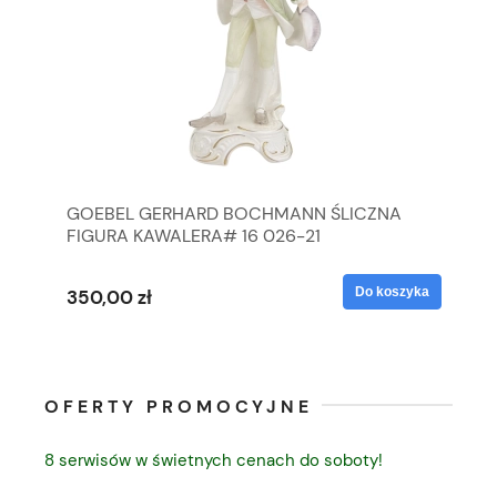
GOEBEL GERHARD BOCHMANN ŚLICZNA
GO
FIGURA KAWALERA# 16 026-21
FI
yka
Do koszyka
350,00 zł
35
OFERTY PROMOCYJNE
8 serwisów w świetnych cenach do soboty!