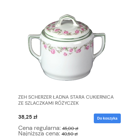
IE
ZEH SCHERZER ŁADNA STARA CUKIERNICA
KO
ZE SZLACZKAMI RÓŻYCZEK
SO
38,25 zł
42
yka
Do koszyka
Cena regularna:
Ce
45,00 zł
Najniższa cena:
Na
40,50 zł