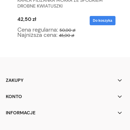
KAHLA FILIŻANKA MOKKA ZE SPODKIEM
BA
DROBNE KWIATUSZKI
LA
42,50 zł
55
yka
Do koszyka
Cena regularna:
Ce
50,00 zł
Najniższa cena:
Na
45,00 zł
ZAKUPY
KONTO
INFORMACJE