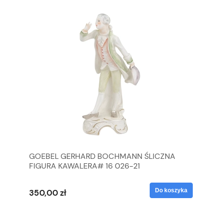
GOEBEL GERHARD BOCHMANN ŚLICZNA
GO
FIGURA KAWALERA# 16 026-21
FI
yka
Do koszyka
350,00 zł
35