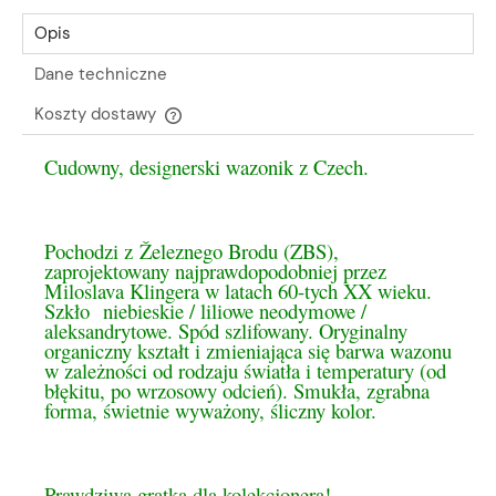
Opis
Dane techniczne
Koszty dostawy
Cena nie zawiera ewentualnych kosztów płatności
Cudowny, designerski wazonik z Czech.
Pochodzi z Železnego Brodu (ZBS),
zaprojektowany najprawdopodobniej przez
Miloslava Klingera w latach 60-tych XX wieku.
Szkło niebieskie / liliowe neodymowe /
aleksandrytowe. Spód szlifowany. Oryginalny
organiczny kształt i zmieniająca się barwa wazonu
w zależności od rodzaju światła i temperatury (od
błękitu, po wrzosowy odcień). Smukła, zgrabna
forma, świetnie wyważony, śliczny kolor.
Prawdziwa gratka dla kolekcjonera!