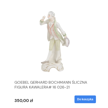
GOEBEL GERHARD BOCHMANN ŚLICZNA
GO
FIGURA KAWALERA# 16 026-21
FI
yka
Do koszyka
350,00 zł
35