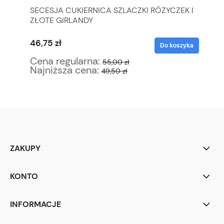
SECESJA CUKIERNICA SZLACZKI RÓŻYCZEK I
C.
ZŁOTE GIRLANDY
DE
P
46,75 zł
72
yka
Do koszyka
Cena regularna:
Ce
55,00 zł
Najniższa cena:
Na
49,50 zł
ZAKUPY
KONTO
INFORMACJE