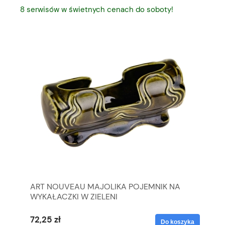
8 serwisów w świetnych cenach do soboty!
ART NOUVEAU MAJOLIKA POJEMNIK NA
BE
WYKAŁACZKI W ZIELENI
SZ
72,25 zł
38
yka
Do koszyka