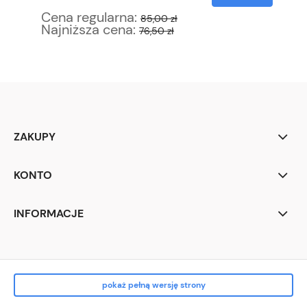
Cena regularna:
Ce
85,00 zł
Najniższa cena:
Na
76,50 zł
ZAKUPY
KONTO
INFORMACJE
pokaż pełną wersję strony