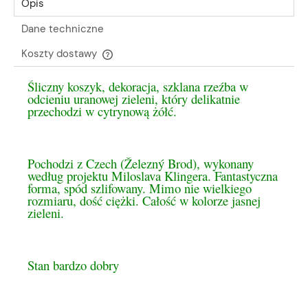
Opis
Dane techniczne
Koszty dostawy
Cena nie zawiera ewentualnych kosztów płatności
Śliczny koszyk, dekoracja, szklana rzeźba w
odcieniu uranowej zieleni, który delikatnie
przechodzi w cytrynową żółć.
Pochodzi z Czech (Železný Brod), wykonany
według projektu Miloslava Klingera. Fantastyczna
forma, spód szlifowany. Mimo nie wielkiego
rozmiaru, dość ciężki. Całość w kolorze jasnej
zieleni.
Stan bardzo dobry