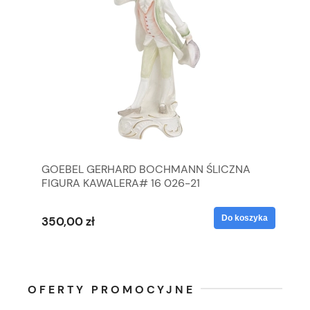
GOEBEL GERHARD BOCHMANN ŚLICZNA
GO
FIGURA KAWALERA# 16 026-21
FI
yka
Do koszyka
350,00 zł
35
OFERTY PROMOCYJNE