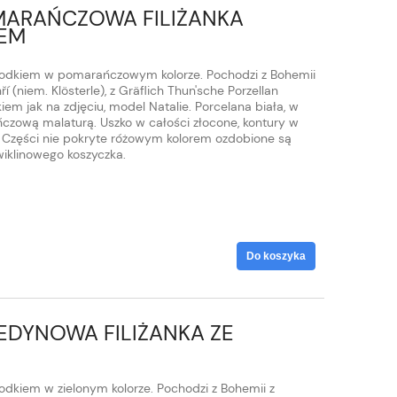
MARAŃCZOWA FILIŻANKA
IEM
spodkiem w pomarańczowym kolorze. Pochodzi z Bohemii
 (niem. Klösterle), z Gräflich Thun'sche Porzellan
iem jak na zdjęciu, model Natalie. Porcelana biała, w
czową malaturą. Uszko w całości złocone, kontury w
. Części nie pokryte różowym kolorem ozdobione są
wiklinowego koszyczka.
Do koszyka
EDYNOWA FILIŻANKA ZE
odkiem w zielonym kolorze. Pochodzi z Bohemii z