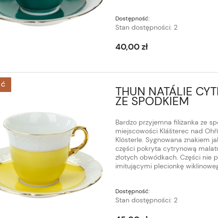
Dostępność:
Stan dostępności: 2
40,00 zł
ŚĆ
THUN NATÁLIE CY
ZE SPODKIEM
Bardzo przyjemna filiżanka ze sp
miejscowości Klášterec nad Ohří (
Klösterle. Sygnowana znakiem jak
części pokryta cytrynową malatur
złotych obwódkach. Części nie 
imitującymi plecionkę wiklinowe
Dostępność:
Stan dostępności: 2