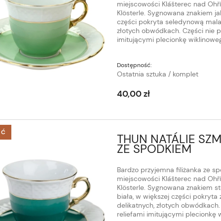
miejscowości Klášterec nad Ohří (
Klösterle. Sygnowana znakiem jak
części pokryta seledynową malat
złotych obwódkach. Części nie 
imitującymi plecionkę wiklinowe
Dostępność:
Ostatnia sztuka / komplet
40,00 zł
ŚĆ
THUN NATÁLIE SZ
ZE SPODKIEM
Bardzo przyjemna filiżanka ze sp
miejscowości Klášterec nad Ohří (
Klösterle. Sygnowana znakiem s
biała, w większej części pokryta
delikatnych, złotych obwódkach.
reliefami imitującymi plecionkę 