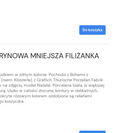
Do koszyka
TRYNOWA MNIEJSZA FILIŻANKA
odkiem w żółtym kolorze. Pochodzi z Bohemii z
niem. Klösterle), z Gräflich Thun'sche Porzellan Fabrik
 na zdjęciu, model Natalie. Porcelana biała, w większej
ą. Uszko w całości złocone, kontury w delikatnych,
pokryte różowym kolorem ozdobione są reliefami
go koszyczka.