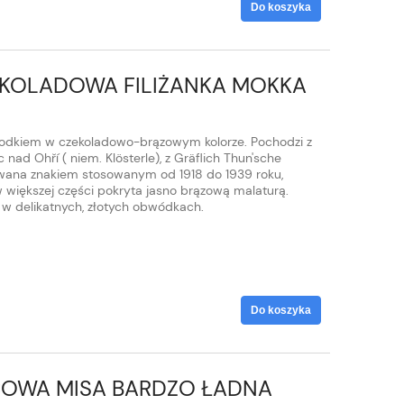
Do koszyka
EKOLADOWA FILIŻANKA MOKKA
spodkiem w czekoladowo-brązowym kolorze. Pochodzi z
nad Ohří ( niem. Klösterle), z Gräflich Thun'sche
nowana znakiem stosowanym od 1918 do 1939 roku,
w większej części pokryta jasno brązową malaturą.
y w delikatnych, złotych obwódkach.
Do koszyka
OWA MISA BARDZO ŁADNA