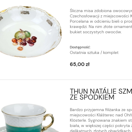
Śliczna misa zdobiona owocowy
Czechosłowacji z miejscowości K
Porcelana w odcieniu bieli o pro
krawędzi. Na nim złote ornament
bukiet soczystych owoców.
Dostępność:
Ostatnia sztuka / komplet
65,00 zł
THUN NATÁLIE SZ
ZE SPODKIEM
Bardzo przyjemna filiżanka ze sp
miejscowości Klášterec nad Ohří (
Klösterle. Sygnowana znakiem s
biała, w większej części pokryta
delikatnych, złotych obwódkach.