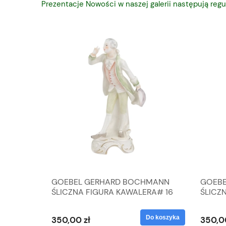
Prezentacje Nowości w naszej galerii następują regu
A
GOEBEL GERHARD BOCHMANN
GOEBE
IK ZE
ŚLICZNA FIGURA KAWALERA# 16
ŚLICZ
D
026-21
ROKU#
Do koszyka
Do koszyka
350,00 zł
350,0