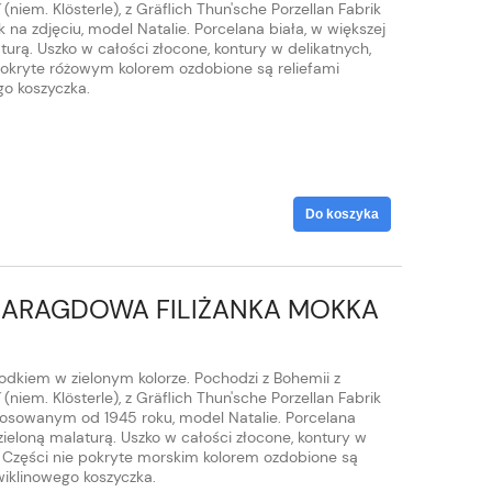
niem. Klösterle), z Gräflich Thun'sche Porzellan Fabrik
 na zdjęciu, model Natalie. Porcelana biała, w większej
urą. Uszko w całości złocone, kontury w delikatnych,
pokryte różowym kolorem ozdobione są reliefami
go koszyczka.
Do koszyka
MARAGDOWA FILIŻANKA MOKKA
odkiem w zielonym kolorze. Pochodzi z Bohemii z
niem. Klösterle), z Gräflich Thun'sche Porzellan Fabrik
tosowanym od 1945 roku, model Natalie. Porcelana
 zieloną malaturą. Uszko w całości złocone, kontury w
 Części nie pokryte morskim kolorem ozdobione są
wiklinowego koszyczka.