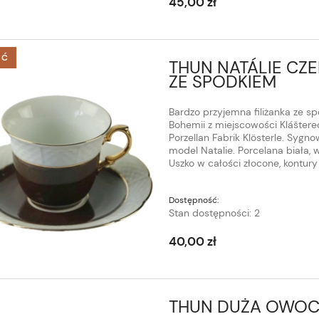
45,00 zł
ŚĆ
THUN NATÁLIE CZ
ZE SPODKIEM
Bardzo przyjemna filiżanka ze 
Bohemii z miejscowości Klášterec 
Porzellan Fabrik Klösterle. Syg
model Natalie. Porcelana biała, 
Uszko w całości złocone, kontur
Dostępność:
Stan dostępności: 2
40,00 zł
THUN DUŻA OWOC