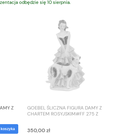
zentacja odbędzie się 10 sierpnia.
DAMY Z
GOEBEL ŚLICZNA FIGURA DAMY Z
TIEFEN
CHARTEM ROSYJSKIM#FF 275 Z
SŁONIO
1959 ROKU
WAZON
 koszyka
350,00 zł
125,00 