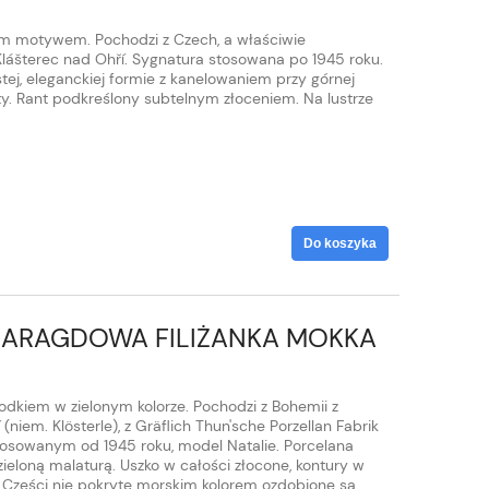
m motywem. Pochodzi z Czech, a właściwie
lášterec nad Ohří. Sygnatura stosowana po 1945 roku.
stej, eleganckiej formie z kanelowaniem przy górnej
y. Rant podkreślony subtelnym złoceniem. Na lustrze
Do koszyka
MARAGDOWA FILIŻANKA MOKKA
odkiem w zielonym kolorze. Pochodzi z Bohemii z
niem. Klösterle), z Gräflich Thun'sche Porzellan Fabrik
tosowanym od 1945 roku, model Natalie. Porcelana
 zieloną malaturą. Uszko w całości złocone, kontury w
 Części nie pokryte morskim kolorem ozdobione są