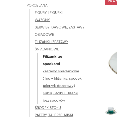
PRO
PORCELANA
FIGURY I FIGURKI
WAZONY
SERWISY KAWOWE, ZASTAWY
OBIADOWE
FILIŻANKI I ZESTAWY
ŚNIADANIOWE
Filiżanki ze
spodkami
Zestawy śniadaniowe
(Trio - filiżanka, spodek,
talerzyk deserowy)
Kubki, Szolki i Filiżanki
bez spodków
ŚRODEK STOŁU
PATERY, TALERZE, MISKI,