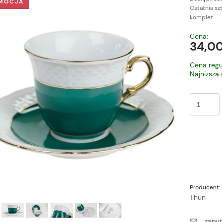
MOCJA
Ostatnia sz
komplet
Cena nie zawiera ewe
Cena:
płatności
34,00
Cena regu
Najniższa
Producent:
Thun
zapyt