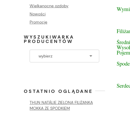
Wielkanocne ozdoby
Wymi
Nowości
Promocje
Filiża
WYSZUKIWARKA
Średn
PRODUCENTÓW
Wysok
Pojem
Spode
Serdec
OSTATNIO OGLĄDANE
THUN NATÁLIE ZIELONA FILIŻANKA
MOKKA ZE SPODKIEM