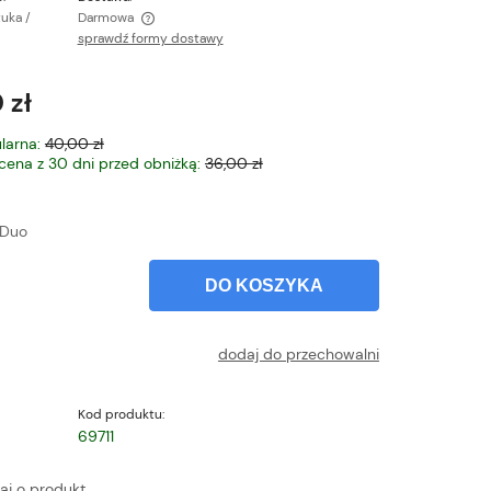
tuka /
Darmowa
sprawdź formy dostawy
ntualnych kosztów
 zł
larna:
40,00 zł
 cena z 30 dni przed obniżką:
36,00 zł
Duo
DO KOSZYKA
dodaj do przechowalni
Kod produktu:
69711
aj o produkt