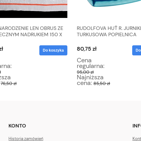
NARODZENIE LEN OBRUS ZE
RUDOLFOVA HUŤ R. JURNIK
ECZNYM NADRUKIEM 150 X
TURKUSOWA POPIELNICA
M
POPIELNICZKA
zł
80,75 zł
Do koszyka
Do
Cena
arna:
regularna:
ł
95,00 zł
ższa
Najniższa
:
cena:
76,50 zł
85,50 zł
KONTO
IN
Historia zamówień
Kont