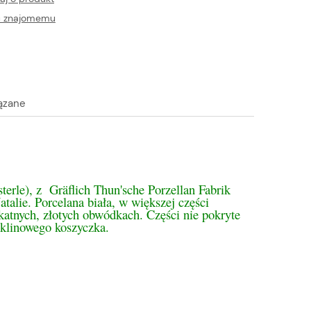
ć znajomemu
ązane
tualnych kosztów
erle), z Gräflich Thun'sche Porzellan Fabrik
lie. Porcelana biała, w większej części
katnych, złotych obwódkach. Części nie pokryte
iklinowego koszyczka.