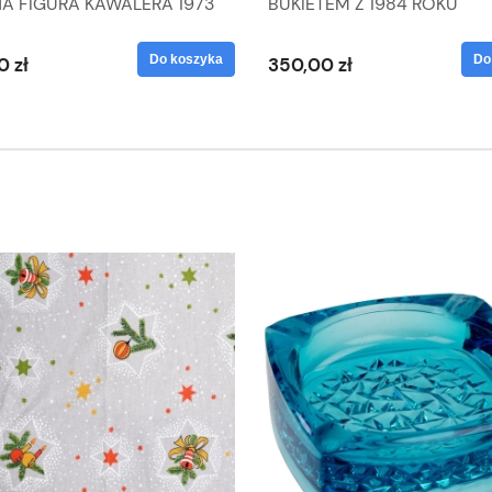
NA FIGURA KAWALERA 1973
BUKIETEM Z 1984 ROKU
 1604022
Do koszyka
Do
0 zł
350,00 zł