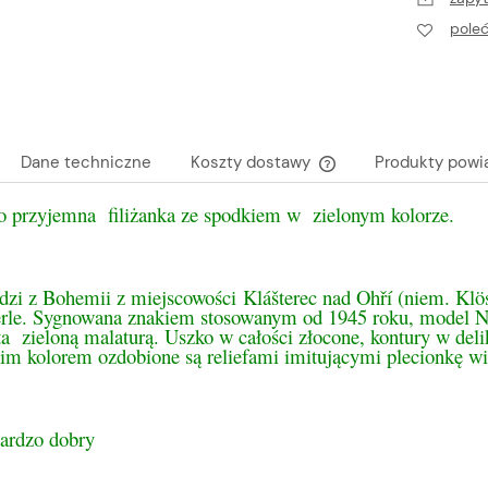
pole
Dane techniczne
Koszty dostawy
Produkty powi
o przyjemna filiżanka ze spodkiem w zielonym kolorze.
Cena nie zawiera ewen
płatności
zi z Bohemii z miejscowości Klášterec nad Ohří (niem. Klöst
erle. Sygnowana znakiem stosowanym od 1945 roku, model Nata
a zieloną malaturą. Uszko w całości złocone, kontury w deli
im kolorem ozdobione są reliefami imitującymi plecionkę w
bardzo dobry