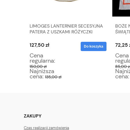
 Z
LIMOGES LANTERNIER SECESYJNA
BOŻE 
PATERA Z USZKAMI RÓŻYCZKI
ŚWIĄT
137 C
127,50 zł
72,25 
Do koszyka
Do koszyka
Cena
Cena
regularna:
regul
150,00 zł
85,00 z
Najniższa
Najni
cena:
cena
135,00 zł
ZAKUPY
Czas realizacji zamówienia