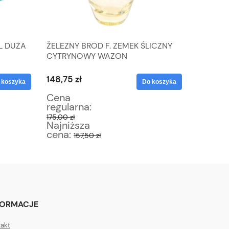
L DUŻA
ŽELEZNY BROD F. ZEMEK ŚLICZNY
OGROMN
CYTRYNOWY WAZON
W RAMI
148,75 zł
1 275,00
 koszyka
Do koszyka
Cena
Cena
regularna:
regular
175,00 zł
1 500,00 
Najniższa
Najniż
cena:
cena:
157,50 zł
1
FORMACJE
akt