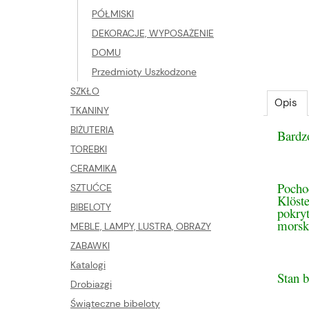
PÓŁMISKI
DEKORACJE, WYPOSAŻENIE
DOMU
Przedmioty Uszkodzone
SZKŁO
Opis
TKANINY
BIŻUTERIA
Bardz
TOREBKI
CERAMIKA
Pochod
SZTUĆCE
Klöst
BIBELOTY
pokryt
morsk
MEBLE, LAMPY, LUSTRA, OBRAZY
ZABAWKI
Katalogi
Stan 
Drobiazgi
Świąteczne bibeloty