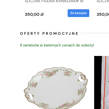
IK ZE
ŚLICZNA FIGURA KAWALERA# 16
ŚLICZ
D
026-21
ROKU#
Do koszyka
Do koszyka
350,00 zł
350,0
OFERTY PROMOCYJNE
8 serwisów w świetnych cenach do soboty!