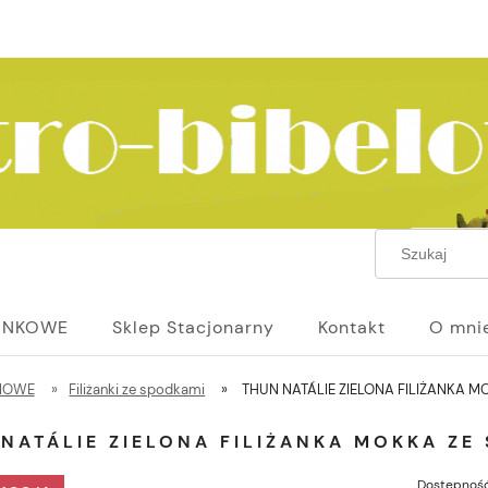
UNKOWE
Sklep Stacjonarny
Kontakt
O mni
NIOWE
»
Filiżanki ze spodkami
»
THUN NATÁLIE ZIELONA FILIŻANKA M
NATÁLIE ZIELONA FILIŻANKA MOKKA ZE
Dostępność