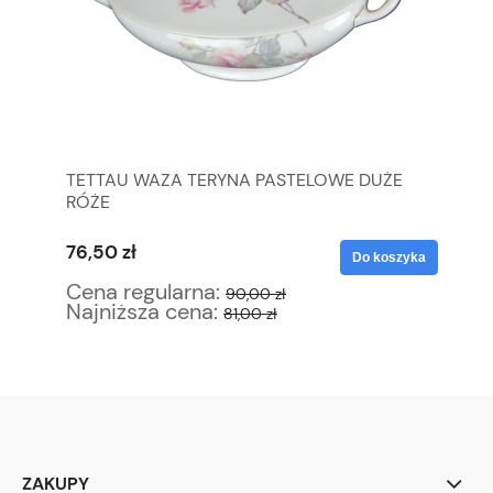
M
TETTAU WAZA TERYNA PASTELOWE DUŻE
MA
RÓŻE
AB
76,50 zł
17
yka
Do koszyka
Cena regularna:
Ce
90,00 zł
Najniższa cena:
Na
81,00 zł
ZAKUPY