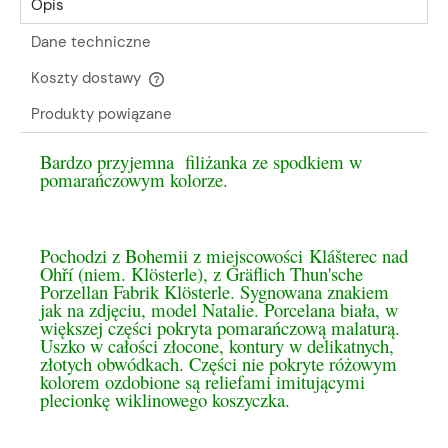
Opis
Dane techniczne
Koszty dostawy
Cena nie zawiera ewentualnych kosztów płatności
Produkty powiązane
Bardzo przyjemna filiżanka ze spodkiem w
pomarańczowym kolorze.
Pochodzi z Bohemii z miejscowości Klášterec nad
Ohří (niem. Klösterle), z Gräflich Thun'sche
Porzellan Fabrik Klösterle. Sygnowana znakiem
jak na zdjęciu, model Natalie. Porcelana biała, w
większej części pokryta pomarańczową malaturą.
Uszko w całości złocone, kontury w delikatnych,
złotych obwódkach. Części nie pokryte różowym
kolorem ozdobione są reliefami imitującymi
plecionkę wiklinowego koszyczka.