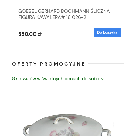
GOEBEL GERHARD BOCHMANN ŚLICZNA
GO
FIGURA KAWALERA# 16 026-21
FI
yka
Do koszyka
350,00 zł
35
OFERTY PROMOCYJNE
8 serwisów w świetnych cenach do soboty!