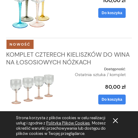
100,00 zł
Do koszyka
NOWOŚĆ
KOMPLET CZTERECH KIELISZKÓW DO WINA
NA ŁOSOSIOWYCH NÓŻKACH
Dostępność:
Ostatnia sztuka / komplet
80,00 zł
Do koszyka
Strona korzysta z plików cookies w celu realizacji
usług i zgodnie z
Polityką Plików Cookies
. Możesz
określić warunki przechowywania lub dostępu do
plików cookies w Twojej przeglądarce.