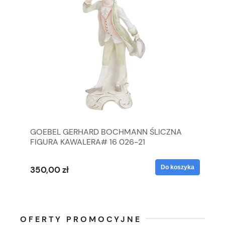
GOEBEL GERHARD BOCHMANN ŚLICZNA
GO
FIGURA KAWALERA# 16 026-21
FI
yka
Do koszyka
350,00 zł
35
OFERTY PROMOCYJNE