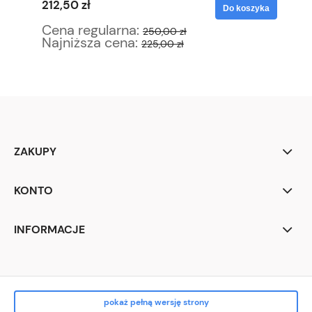
212,50 zł
12
yka
Do koszyka
Cena regularna:
Ce
250,00 zł
Najniższa cena:
Na
225,00 zł
ZAKUPY
KONTO
INFORMACJE
pokaż pełną wersję strony