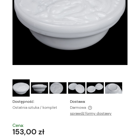
Dostępność:
Dostawa:
Ostatnia sztuka / komplet
Darmowa
sprawdź formy dostawy
Cena nie zawiera ewentualnych kosztów płatności
Cena:
153,00 zł