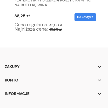
PLATEROWANY SREBREM KOSZYK NA WINO
BI
ŁO
NA BUTELKĘ WINA
WA
38,25 zł
93
yka
Do koszyka
Cena regularna:
Ce
45,00 zł
Najniższa cena:
Na
40,50 zł
ZAKUPY
KONTO
INFORMACJE