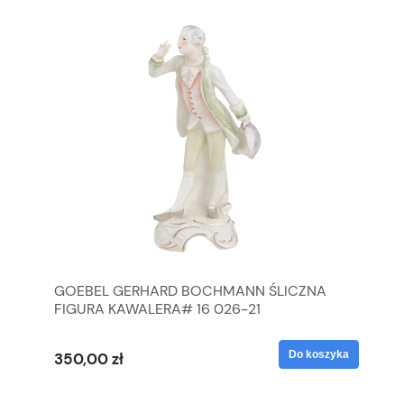
GOEBEL GERHARD BOCHMANN ŚLICZNA
GO
FIGURA KAWALERA# 16 026-21
FI
yka
Do koszyka
350,00 zł
35