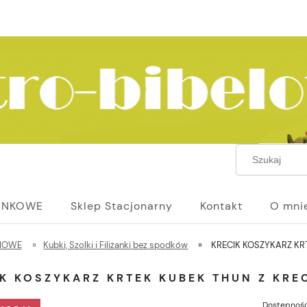
UNKOWE
Sklep Stacjonarny
Kontakt
O mni
NIOWE
»
Kubki, Szolki i Filiżanki bez spodków
»
KRECIK KOSZYKARZ KRT
K KOSZYKARZ KRTEK KUBEK THUN Z KREC
Dostępność