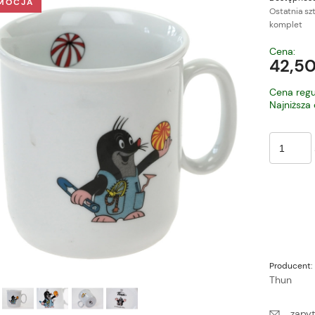
MOCJA
Ostatnia sz
komplet
Cena nie zawiera ewe
Cena:
płatności
42,50
Cena regu
Najniższa
Producent:
Thun
zapyt