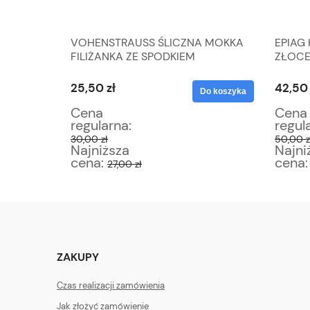
 SABINA
VOHENSTRAUSS ŚLICZNA MOKKA
EPIAG
 OSÓB
FILIŻANKA ZE SPODKIEM
ZŁOCE
KOLOROWE KWIATY
SPODK
25,50 zł
42,50 
Do koszyka
Do koszyka
Cena
Cena
regularna:
regul
30,00 zł
50,00 z
Najniższa
Najni
cena:
cena
27,00 zł
ZAKUPY
Czas realizacji zamówienia
Jak złożyć zamówienie