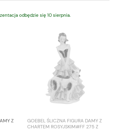
zentacja odbędzie się 10 sierpnia.
DAMY Z
GOEBEL ŚLICZNA FIGURA DAMY Z
TIEFEN
CHARTEM ROSYJSKIM#FF 275 Z
SŁONIO
1959 ROKU
WAZON