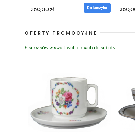
Do koszyka
Do koszyka
350,00 zł
350,0
OFERTY PROMOCYJNE
8 serwisów w świetnych cenach do soboty!