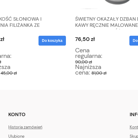
 KOŚĆ SŁONIOWA I
ŚWIETNY OKAZAŁY DZBAN
NIA FILIŻANKA ZE
KAWY RĘCZNIE MALOWANE
IEM
KWIATY DZIKIEJ RÓŻY
zł
76,50 zł
Do koszyka
Do
Cena
arna:
regularna:
ł
90,00 zł
ższa
Najniższa
:
cena:
45,00 zł
81,00 zł
KONTO
IN
Historia zamówień
Kont
Ulubione
Skup