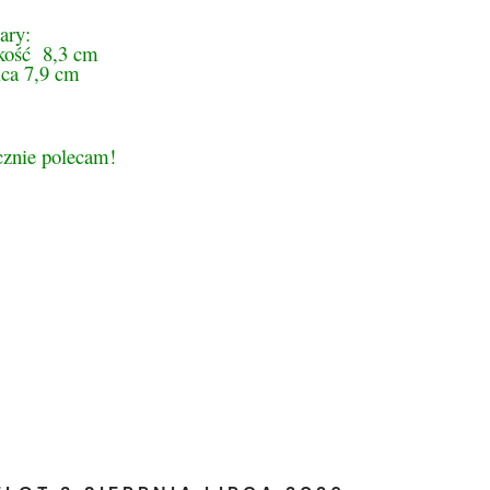
ary:
ość 8,3 cm
ica 7,9 cm
cznie polecam!