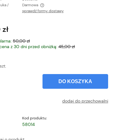
tuka /
Darmowa
sprawdź formy dostawy
ntualnych kosztów
 zł
larna:
50,00 zł
 cena z 30 dni przed obniżką:
45,00 zł
szt.
DO KOSZYKA
dodaj do przechowalni
Kod produktu:
58014
aj o produkt