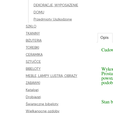
DEKORACJE, WYPOSAŻENIE
DOMU
Przedmioty Uszkodzone
SZKŁO
TKANINY
Opis
BIŻUTERIA
TOREBKI
Cudow
CERAMIKA
SZTUĆCE
Wykon
BIBELOTY
Prosta
MEBLE, LAMPY, LUSTRA, OBRAZY
powsta
podobi
ZABAWKI
Katalogi
Drobiazgi
Stan 
Świąteczne bibeloty
Wielkanocne ozdoby