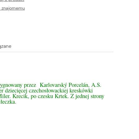
ć znajomemu
ązane
tualnych kosztów
Sygnowany przez Karlovarský Porcelán, A.S.
ter dziecięcej czechosłowackiej kreskówki
ler. Krecik, po czesku Krtek. Z jednej strony
iłeczka.