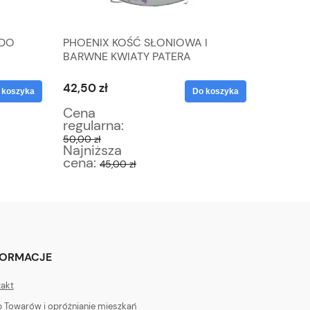
 DO
PHOENIX KOŚĆ SŁONIOWA I
CARNIV
BARWNE KWIATY PATERA
PATERA
42,50 zł
42,50 z
 koszyka
Do koszyka
Cena
Cena
regularna:
regular
50,00 zł
50,00 zł
Najniższa
Najniż
cena:
cena:
45,00 zł
4
FORMACJE
akt
 Towarów i opróżnianie mieszkań