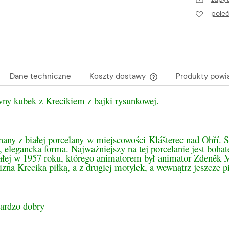
pole
Dane techniczne
Koszty dostawy
Produkty powi
ny kubek z Krecikiem z bajki rysunkowej.
Cena nie zawiera ewen
płatności
any z białej porcelany w miejscowości Klášterec nad Ohří. 
, elegancka forma. Najważniejszy na tej porcelanie jest boha
łej w 1957 roku, którego animatorem był animator Zdeněk Mi
zna Krecika piłką, a z drugiej motylek, a wewnątrz jeszcze p
bardzo dobry