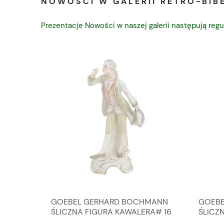
NOWOŚCI W GALERII RETRO-BIBE
Prezentacje Nowości w naszej galerii następują regu
A
GOEBEL GERHARD BOCHMANN
GOEBE
IK ZE
ŚLICZNA FIGURA KAWALERA# 16
ŚLICZ
D
026-21
ROKU#