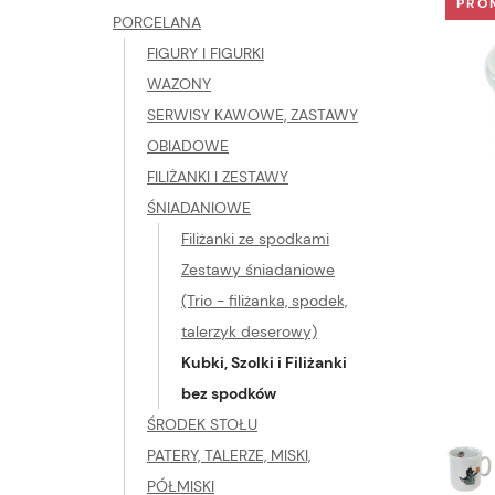
PRO
PORCELANA
FIGURY I FIGURKI
WAZONY
SERWISY KAWOWE, ZASTAWY
OBIADOWE
FILIŻANKI I ZESTAWY
ŚNIADANIOWE
Filiżanki ze spodkami
Zestawy śniadaniowe
(Trio - filiżanka, spodek,
talerzyk deserowy)
Kubki, Szolki i Filiżanki
bez spodków
ŚRODEK STOŁU
PATERY, TALERZE, MISKI,
PÓŁMISKI