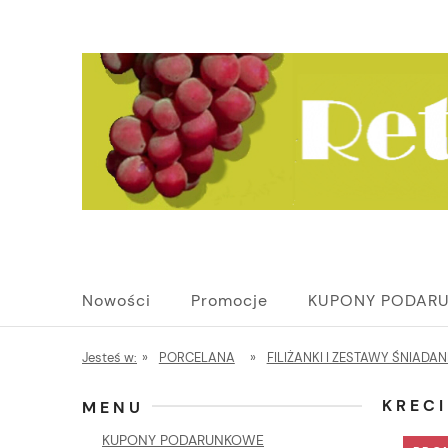
Nowości
Promocje
KUPONY PODAR
Jesteś w:
»
PORCELANA
»
FILIŻANKI I ZESTAWY ŚNIADA
KRECI
MENU
KUPONY PODARUNKOWE