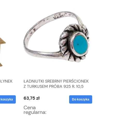
MŁYNEK
ŁADNIUTKI SREBRNY PIERŚCIONEK
KOMPLE
Z TURKUSEM PRÓBA 925 R. 10,5
SERWET
WAGA 2,5 G
BRUKSE
63,75 zł
55,25 z
 koszyka
Do koszyka
Cena
Cena
regularna:
regular