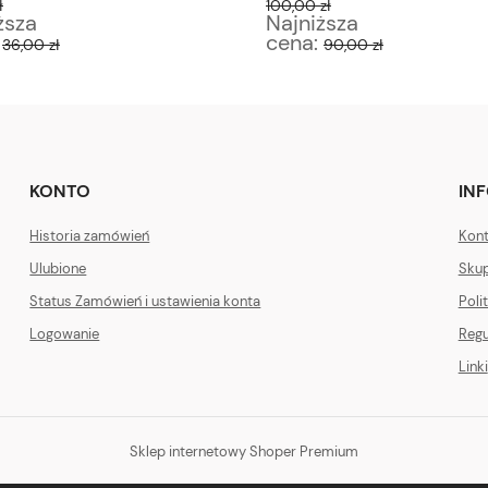
ł
100,00 zł
ższa
Najniższa
:
cena:
36,00 zł
90,00 zł
KONTO
IN
Historia zamówień
Kont
Ulubione
Skup
Status Zamówień i ustawienia konta
Poli
Logowanie
Regu
Linki
Sklep internetowy Shoper Premium