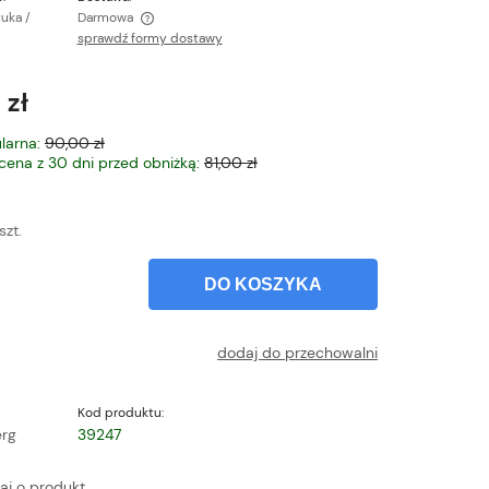
tuka /
Darmowa
sprawdź formy dostawy
ntualnych kosztów
 zł
larna:
90,00 zł
 cena z 30 dni przed obniżką:
81,00 zł
szt.
DO KOSZYKA
dodaj do przechowalni
Kod produktu:
rg
39247
aj o produkt