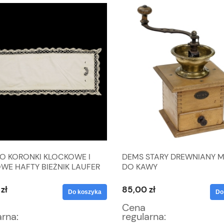
O KORONKI KLOCKOWE I
DEMS STARY DREWNIANY 
WE HAFTY BIEŻNIK LAUFER
DO KAWY
1 CM
zł
85,00 zł
Do koszyka
Do
Cena
arna:
regularna: