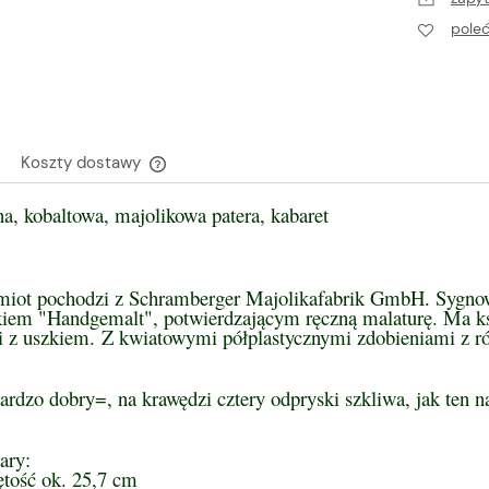
pole
Koszty dostawy
a, kobaltowa, majolikowa patera, kabaret
Cena nie zawiera ewentualnych kosztów
płatności
miot pochodzi z Schramberger Majolikafabrik GmbH. Sygno
kiem "Handgemalt", potwierdzającym ręczną malaturę. Ma ksz
i z uszkiem.
Z kwiatowymi półplastycznymi zdobieniami z r
ardzo dobry=, na krawędzi cztery odpryski szkliwa, jak ten na
ary:
ętość ok. 25,7 cm