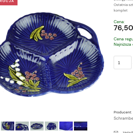
MOCJA
Ostatnia sz
komplet
Cena nie zawiera ewe
Cena:
płatności
76,50
Cena regu
Najniższa
Producent:
Schrambe
zapyt