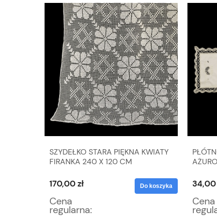
KA
SZYDEŁKO STARA PIĘKNA KWIATY
PŁÓTN
20
FIRANKA 240 X 120 CM
AŻURO
86 X 3
170,00 zł
34,00 
Do koszyka
Do koszyka
Cena
Cena
regularna:
regul