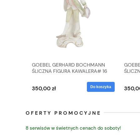
A
GOEBEL GERHARD BOCHMANN
GOEBE
IK ZE
ŚLICZNA FIGURA KAWALERA# 16
ŚLICZ
D
026-21
ROKU#
Do koszyka
Do koszyka
350,00 zł
350,0
OFERTY PROMOCYJNE
8 serwisów w świetnych cenach do soboty!