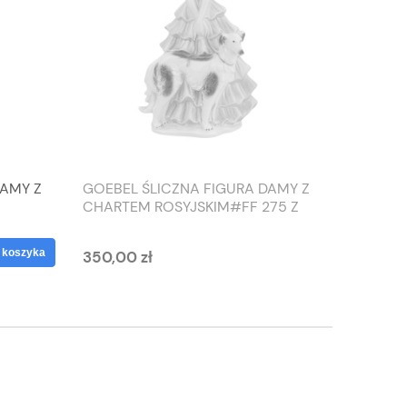
DAMY Z
GOEBEL ŚLICZNA FIGURA DAMY Z
TIEFEN
CHARTEM ROSYJSKIM#FF 275 Z
SŁONIO
1959 ROKU
WAZON
 koszyka
350,00 zł
125,00 