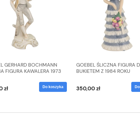
L GERHARD BOCHMANN
GOEBEL ŚLICZNA FIGURA 
NA FIGURA KAWALERA 1973
BUKIETEM Z 1984 ROKU
 1604022
Do koszyka
Do
0 zł
350,00 zł