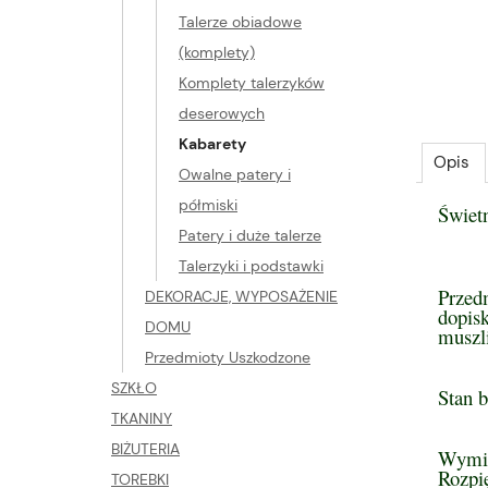
Talerze obiadowe
(komplety)
Komplety talerzyków
deserowych
Kabarety
Opis
Owalne patery i
półmiski
Świetn
Patery i duże talerze
Talerzyki i podstawki
Przed
DEKORACJE, WYPOSAŻENIE
dopis
DOMU
muszl
Przedmioty Uszkodzone
SZKŁO
Stan b
TKANINY
BIŻUTERIA
Wymi
Rozpi
TOREBKI