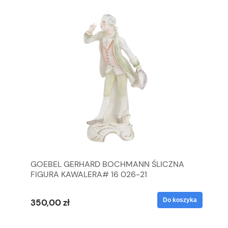
GOEBEL GERHARD BOCHMANN ŚLICZNA
GO
FIGURA KAWALERA# 16 026-21
FI
yka
Do koszyka
350,00 zł
35