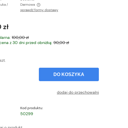
tuka /
Darmowa
sprawdź formy dostawy
ntualnych kosztów
 zł
larna:
100,00 zł
 cena z 30 dni przed obniżką:
90,00 zł
szt.
DO KOSZYKA
dodaj do przechowalni
Kod produktu:
50299
aj o produkt