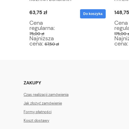
63,75 zł
148,75
Do koszyka
Do koszyka
Cena
Cena
regularna:
regul
75,00 zł
175,00 z
Najniższa
Najni
cena:
cena
67,50 zł
ZAKUPY
Czas realizacji zamówienia
Jak złożyć zamówienie
Formy płatności
Koszt dostawy