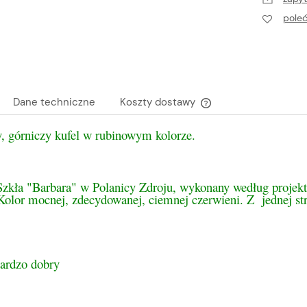
pole
Dane techniczne
Koszty dostawy
y, górniczy kufel w rubinowym kolorze.
Cena nie zawiera ewen
płatności
Szkła "Barbara" w Polanicy Zdroju, wykonany według projek
Kolor mocnej, zdecydowanej, ciemnej czerwieni. Z jednej st
bardzo dobry