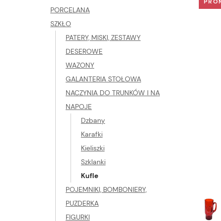
PRO
PORCELANA
SZKŁO
PATERY, MISKI, ZESTAWY
DESEROWE
WAZONY
GALANTERIA STOŁOWA
NACZYNIA DO TRUNKÓW I NA
NAPOJE
Dzbany
Karafki
Kieliszki
Szklanki
Kufle
POJEMNIKI, BOMBONIERY,
PUZDERKA
FIGURKI