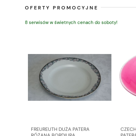
OFERTY PROMOCYJNE
8 serwisów w świetnych cenach do soboty!
ZNE
FREUREUTH DUŻA PATERA
CZECH
AGA 1,7
RÓŻANA BORDIURA
PATER