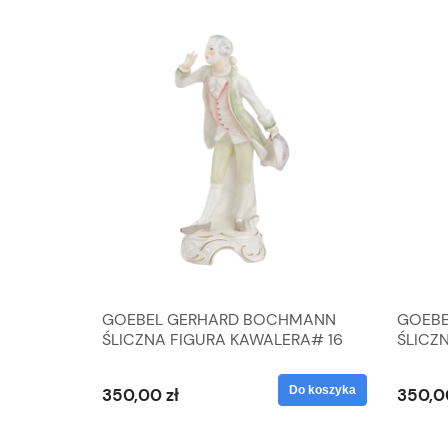
A
GOEBEL GERHARD BOCHMANN
GOEBE
IK ZE
ŚLICZNA FIGURA KAWALERA# 16
ŚLICZ
D
026-21
ROKU#
Do koszyka
Do koszyka
350,00 zł
350,0