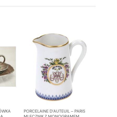
IÓWKA
PORCELAINE D’AUTEUIL – PARIS
SREBRO
NA
MLECZNIK Z MONOGRAMEM
PIERŚCI