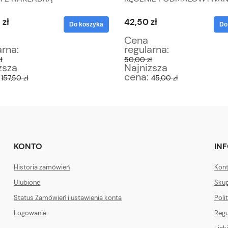
 zł
42,50 zł
Do koszyka
Do
Cena
arna:
regularna:
ł
50,00 zł
ższa
Najniższa
:
cena:
157,50 zł
45,00 zł
KONTO
IN
Historia zamówień
Kont
Ulubione
Skup
Status Zamówień i ustawienia konta
Poli
Logowanie
Regu