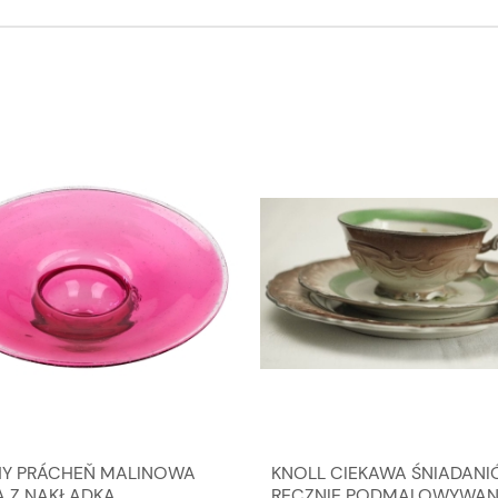
Y PRÁCHEŇ MALINOWA
KNOLL CIEKAWA ŚNIADAN
A Z NAKŁADKĄ
RĘCZNIE PODMALOWYWA