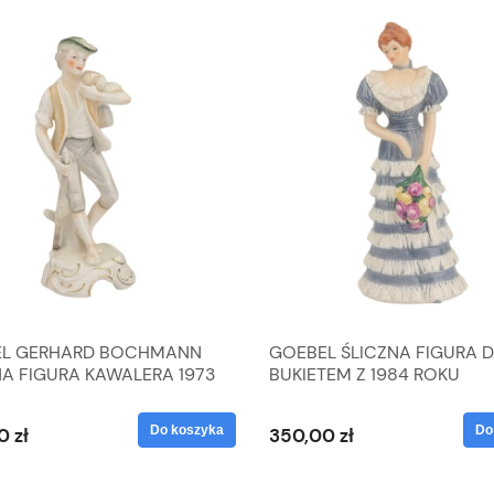
L GERHARD BOCHMANN
GOEBEL ŚLICZNA FIGURA 
NA FIGURA KAWALERA 1973
BUKIETEM Z 1984 ROKU
 1604022
Do koszyka
Do
0 zł
350,00 zł