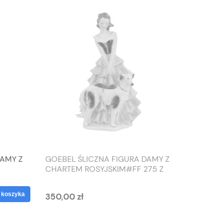
DAMY Z
GOEBEL ŚLICZNA FIGURA DAMY Z
TIEFEN
CHARTEM ROSYJSKIM#FF 275 Z
SŁONIO
1959 ROKU
WAZON
 koszyka
350,00 zł
125,00 