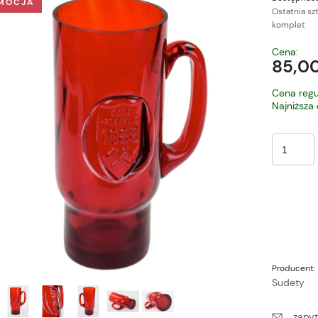
MOCJA
Ostatnia sz
komplet
Cena nie zawiera ewe
Cena:
płatności
85,00
Cena regu
Najniższa
Producent:
Sudety
zapyt