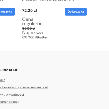
WAGA 2,
72,25 zł
55,25 z
 koszyka
Do koszyka
Cena
Cena
regularna:
regular
85,00 zł
65,00 zł
Najniższa
Najniż
cena:
cena:
76,50 zł
5
FORMACJE
akt
 Towarów i opróżnianie mieszkań
tyka prywatności
lamin sklepu