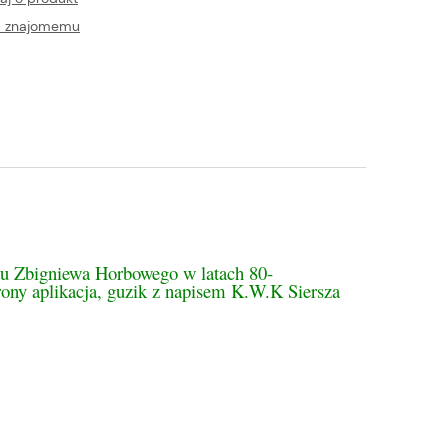
ć znajomemu
tualnych kosztów
tu Zbigniewa Horbowego w latach 80-
rony aplikacja, guzik z napisem K.W.K Siersza