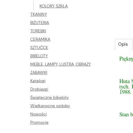
KOLORY SZKŁA
TKANINY
BIŻUTERIA
TOREBKI
CERAMIKA
Opis
SZTUĆCE
BIBELOTY
Piękn
MEBLE, LAMPY, LUSTRA, OBRAZY
ZABAWKI
Huta 
Katalogi
tych. 
Drobiazgi
1988.
Świąteczne bibeloty
Wielkanocne ozdoby
Stan 
Nowości
Promocje