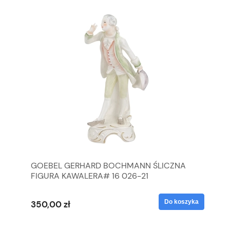
GOEBEL GERHARD BOCHMANN ŚLICZNA
GO
FIGURA KAWALERA# 16 026-21
FI
yka
Do koszyka
350,00 zł
35