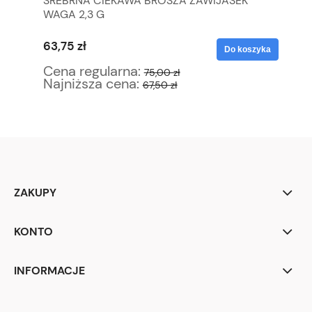
 DO
SREBRNA CIEKAWA BROSZA ZAWIJASEK
TH
WAGA 2,3 G
ŚN
KO
63,75 zł
10
yka
Do koszyka
Cena regularna:
Ce
75,00 zł
Najniższa cena:
Na
67,50 zł
ZAKUPY
KONTO
INFORMACJE