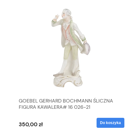
GOEBEL GERHARD BOCHMANN ŚLICZNA
GO
FIGURA KAWALERA# 16 026-21
FI
yka
Do koszyka
350,00 zł
35