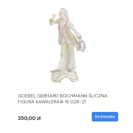
GOEBEL GERHARD BOCHMANN ŚLICZNA
GO
FIGURA KAWALERA# 16 026-21
FI
yka
Do koszyka
350,00 zł
35