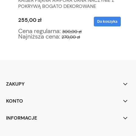
KAISER PIĘKNA AMFORA URNA NACZYNIE Z
SE
POKRYWĄ BOGATO DEKOROWANE
ZE
255,00 zł
34
yka
Do koszyka
Cena regularna:
Ce
300,00 zł
Najniższa cena:
Na
270,00 zł
ZAKUPY
KONTO
INFORMACJE