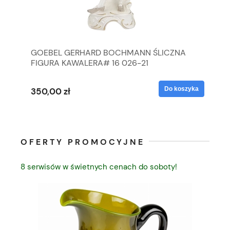
GOEBEL GERHARD BOCHMANN ŚLICZNA
GO
FIGURA KAWALERA# 16 026-21
FI
yka
Do koszyka
350,00 zł
35
OFERTY PROMOCYJNE
8 serwisów w świetnych cenach do soboty!