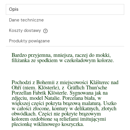
Opis
Dane techniczne
Koszty dostawy
Cena nie zawiera ewentualnych kosztów płatności
Produkty powiązane
Bardzo przyjemna, mniejsza, raczej do mokki,
filiżanka ze spodkiem w czekoladowym kolorze.
Pochodzi z Bohemii z miejscowości Klášterec nad
Ohří (niem. Klösterle), z Gräflich Thun'sche
Porzellan Fabrik Klösterle. Sygnowana jak na
zdjęciu, model Natalie. Porcelana biała, w
większej części pokryta brązową malaturą. Uszko
w całości złocone, kontury w delikatnych, złotych
obwódkach. Części nie pokryte brązowym
kolorem ozdobione są reliefami imitującymi
plecionkę wiklinowego koszyczka.