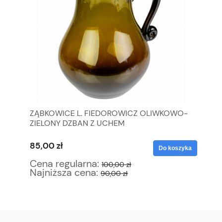
KI
ZĄBKOWICE L. FIEDOROWICZ OLIWKOWO-
RE
ZIELONY DZBAN Z UCHEM
85,00 zł
42
yka
Do koszyka
Cena regularna:
Ce
100,00 zł
Najniższa cena:
Na
90,00 zł