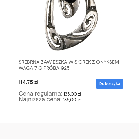
SREBRNA ZAWIESZKA WISIOREK Z ONYKSEM
NI
EK
WAGA 7 G PRÓBA 925
DO
114,75 zł
18
yka
Do koszyka
Cena regularna:
Ce
135,00 zł
Najniższa cena:
Na
135,00 zł