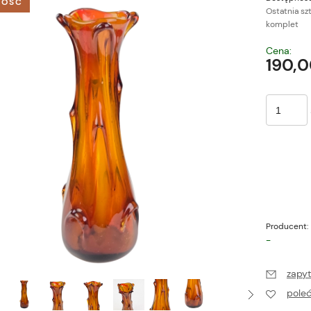
OŚĆ
Ostatnia sz
komplet
Cena nie zawiera ewe
Cena:
płatności
190,0
Producent:
-
zapyt
pole