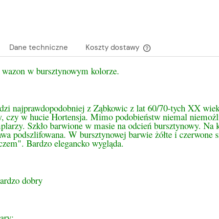
Dane techniczne
Koszty dostawy
 wazon w bursztynowym kolorze.
Cena nie zawiera ewen
płatności
dzi najprawdopodobniej z Ząbkowic z lat 60/70-tych XX wie
y, czy w hucie Hortensja. Mimo podobieństw niemal niemożli
plarzy. Szkło barwione w masie na odcień bursztynowy. Na k
awa podszlifowana. W bursztynowej barwie żółte i czerwone 
czem". Bardzo elegancko wygląda.
bardzo dobry
ary: