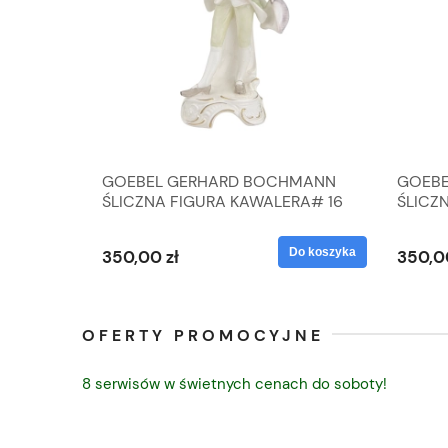
A
GOEBEL GERHARD BOCHMANN
GOEBE
IK ZE
ŚLICZNA FIGURA KAWALERA# 16
ŚLICZ
D
026-21
ROKU#
Do koszyka
Do koszyka
350,00 zł
350,0
OFERTY PROMOCYJNE
8 serwisów w świetnych cenach do soboty!