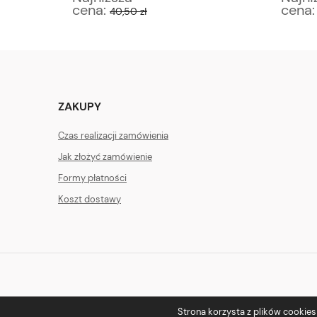
cena:
cena
40,50 zł
ZAKUPY
Czas realizacji zamówienia
Jak złożyć zamówienie
Formy płatności
Koszt dostawy
Strona korzysta z plików cookies w