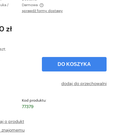
tuka /
Darmowa
sprawdź formy dostawy
ntualnych kosztów
0 zł
szt.
DO KOSZYKA
dodaj do przechowalni
Kod produktu:
77379
aj o produkt
ć znajomemu