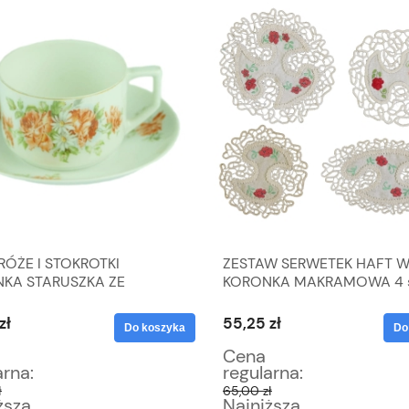
RÓŻE I STOKROTKI
ZESTAW SERWETEK HAFT W 
ANKA STARUSZKA ZE
KORONKA MAKRAMOWA 4 s
IEM
zł
55,25 zł
Do koszyka
Do
Cena
arna:
regularna:
ł
65,00 zł
ższa
Najniższa