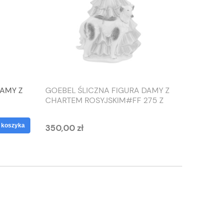
DAMY Z
GOEBEL ŚLICZNA FIGURA DAMY Z
TIEFEN
CHARTEM ROSYJSKIM#FF 275 Z
SŁONIO
1959 ROKU
WAZON
 koszyka
350,00 zł
125,00 