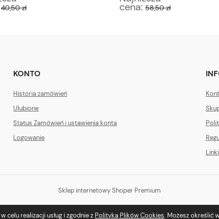
:
cena:
40,50 zł
58,50 zł
KONTO
IN
Historia zamówień
Kont
Ulubione
Skup
Status Zamówień i ustawienia konta
Poli
Logowanie
Regu
Linki
Sklep internetowy Shoper Premium
 celu realizacji usług i zgodnie z
Polityką Plików Cookies
. Możesz określić