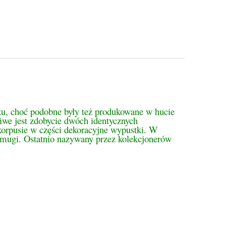
tualnych kosztów
ku, choć podobne były też produkowane w hucie
we jest zdobycie dwóch identycznych
orpusie w części dekoracyjne wypustki. W
smugi. Ostatnio nazywany przez kolekcjonerów