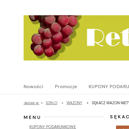
Nowości
Promocje
KUPONY PODAR
Jesteś w:
»
SZKŁO
»
WAZONY
»
SĘKACZ WAZON NIE
SĘKA
MENU
KUPONY PODARUNKOWE