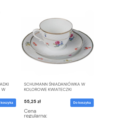
ADKI
SCHUMANN ŚNIADANIÓWKA W
STARA Ł
E W
KOLOROWE KWIATECZKI
SPODKI
55,25 zł
25,50 z
 koszyka
Do koszyka
Cena
Cena
regularna:
regular