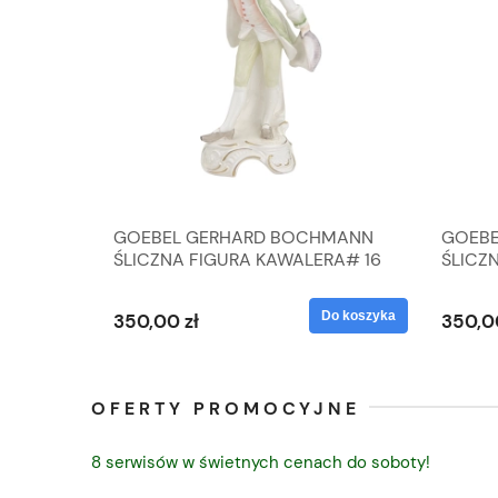
A
GOEBEL GERHARD BOCHMANN
GOEBE
IK ZE
ŚLICZNA FIGURA KAWALERA# 16
ŚLICZ
D
026-21
ROKU#
Do koszyka
Do koszyka
350,00 zł
350,0
OFERTY PROMOCYJNE
8 serwisów w świetnych cenach do soboty!