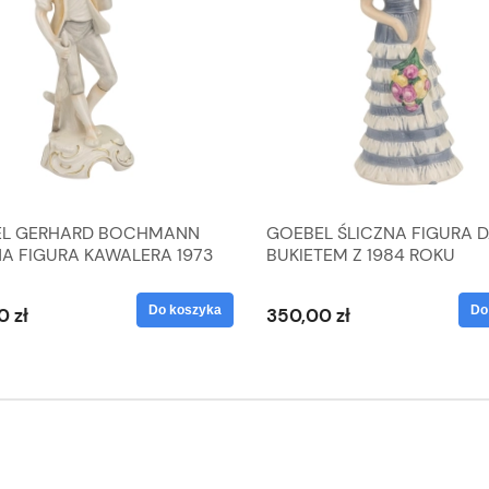
L GERHARD BOCHMANN
GOEBEL ŚLICZNA FIGURA 
NA FIGURA KAWALERA 1973
BUKIETEM Z 1984 ROKU
 1604022
Do koszyka
Do
0 zł
350,00 zł