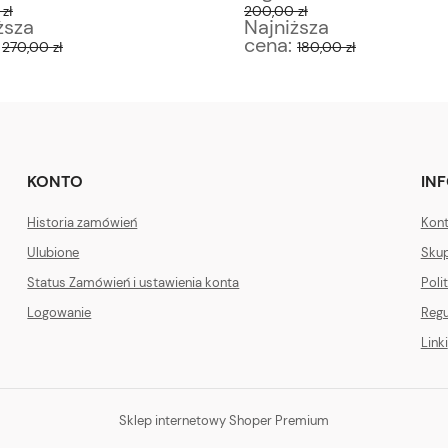
zł
200,00 zł
ższa
Najniższa
:
cena:
270,00 zł
180,00 zł
KONTO
IN
Historia zamówień
Kont
Ulubione
Skup
Status Zamówień i ustawienia konta
Poli
Logowanie
Regu
Linki
Sklep internetowy Shoper Premium