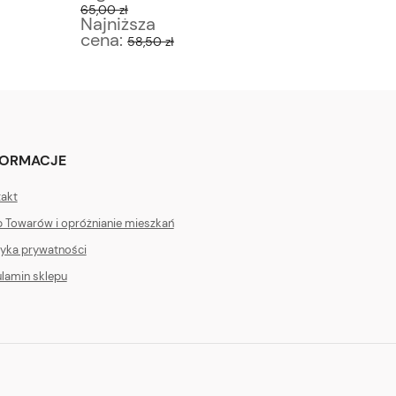
65,00 zł
30,00 zł
Najniższa
Najniż
cena:
cena:
58,50 zł
2
FORMACJE
akt
 Towarów i opróżnianie mieszkań
tyka prywatności
lamin sklepu