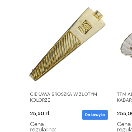
PTAKI
CIEKAWA BROSZKA W ZŁOTYM
TPM A
UDOWYM
KOLORZE
KABAR
25,50 zł
255,0
Do koszyka
Do koszyka
Cena
Cena
regularna:
regul