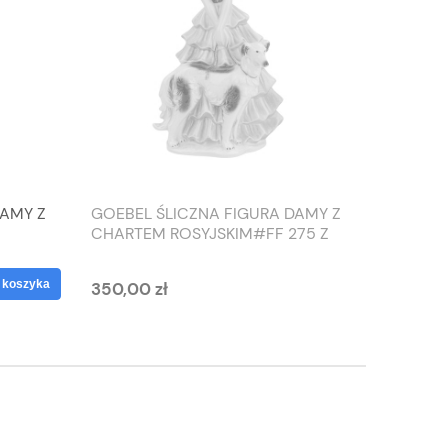
DAMY Z
GOEBEL ŚLICZNA FIGURA DAMY Z
TIEFEN
CHARTEM ROSYJSKIM#FF 275 Z
SŁONIO
1959 ROKU
WAZON
 koszyka
350,00 zł
125,00 