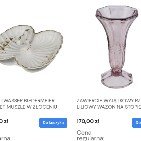
LTWASSER BIEDERMEIER
ZAWIERCIE WYJĄTKOWY RZ
ET MUSZLE W ZŁOCENIU
LILIOWY WAZON NA STOPI
STYLU ART-DECO #198
0 zł
170,00 zł
Do koszyka
Do
Cena
arna:
regularna: