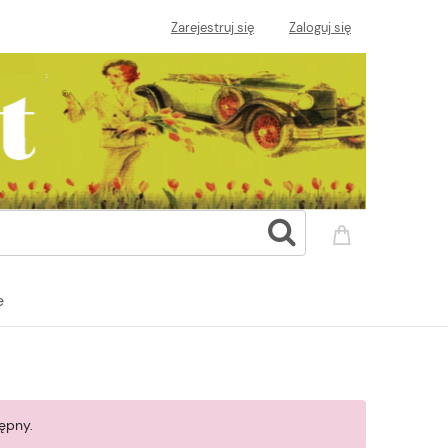
Zarejestruj się
Zaloguj się
e
ępny.