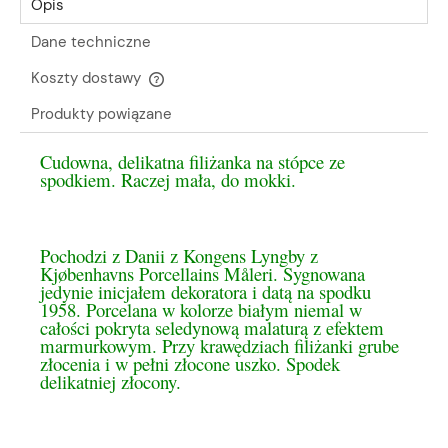
Opis
Dane techniczne
Koszty dostawy
Cena nie zawiera ewentualnych kosztów płatności
Produkty powiązane
Cudowna, delikatna filiżanka na stópce ze
spodkiem. Raczej mała, do mokki.
Pochodzi z Danii z Kongens Lyngby z
Kjøbenhavns Porcellains Måleri. Sygnowana
jedynie inicjałem dekoratora i datą na spodku
1958. Porcelana w kolorze białym niemal w
całości pokryta seledynową malaturą z efektem
marmurkowym. Przy krawędziach filiżanki grube
złocenia i w pełni złocone uszko. Spodek
delikatniej złocony.