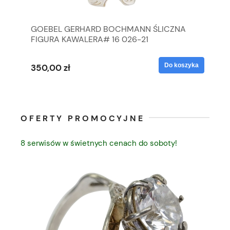
GOEBEL GERHARD BOCHMANN ŚLICZNA
GO
FIGURA KAWALERA# 16 026-21
FI
yka
Do koszyka
350,00 zł
35
OFERTY PROMOCYJNE
8 serwisów w świetnych cenach do soboty!