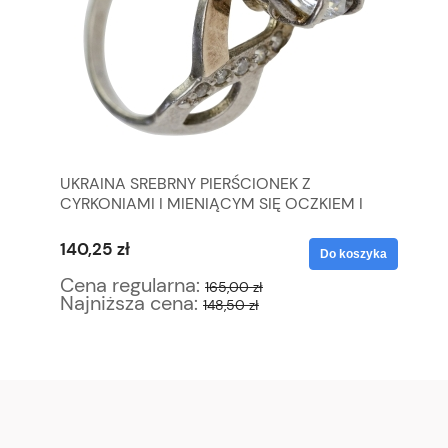
UKRAINA SREBRNY PIERŚCIONEK Z
SZ
CYRKONIAMI I MIENIĄCYM SIĘ OCZKIEM I
10
ZŁOTYMI WSTAWKAMI WAGA 4,4 G R. 14
140,25 zł
63
yka
Do koszyka
Cena regularna:
Ce
165,00 zł
Najniższa cena:
Na
148,50 zł