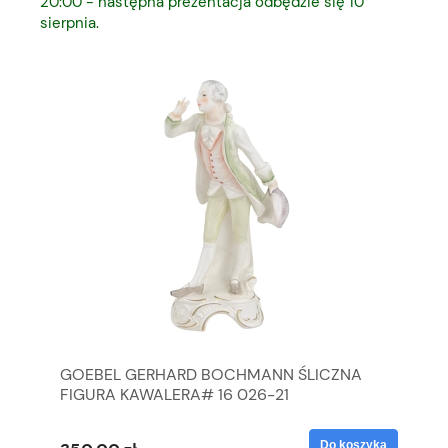
20:00 - następna prezentacja odbędzie się 10
sierpnia.
GOEBEL GERHARD BOCHMANN ŚLICZNA
GO
FIGURA KAWALERA# 16 026-21
FI
yka
Do koszyka