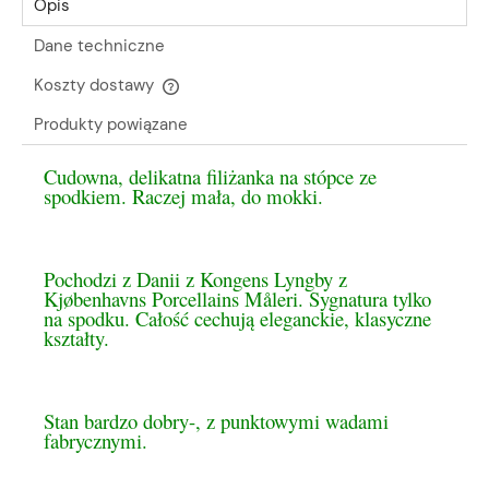
Opis
Dane techniczne
Koszty dostawy
Cena nie zawiera ewentualnych kosztów płatności
Produkty powiązane
Cudowna, delikatna filiżanka na stópce ze
spodkiem. Raczej mała, do mokki.
Pochodzi z Danii z Kongens Lyngby z
Kjøbenhavns Porcellains Måleri. Sygnatura tylko
na spodku. Całość cechują eleganckie, klasyczne
kształty.
Stan bardzo dobry-, z punktowymi wadami
fabrycznymi.