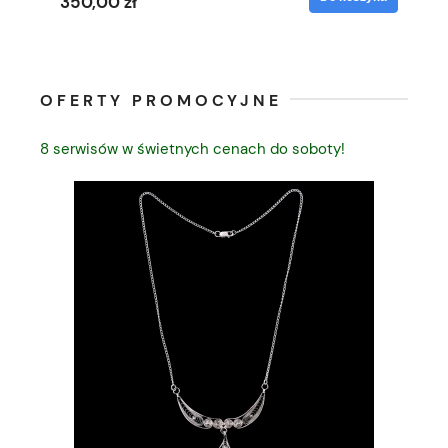
350,00 zł
35
OFERTY PROMOCYJNE
8 serwisów w świetnych cenach do soboty!