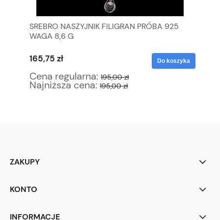
EK
SREBRO NASZYJNIK FILIGRAN PRÓBA 925
BI
WAGA 8,6 G
MA
165,75 zł
13
yka
Do koszyka
Cena regularna:
Ce
195,00 zł
Najniższa cena:
Na
195,00 zł
ZAKUPY
KONTO
INFORMACJE